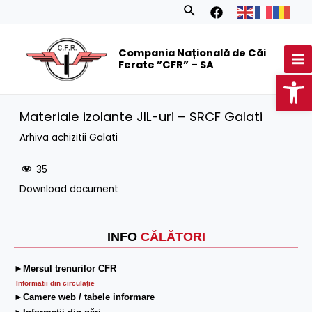
Skip
Search
to
MA
content
Compania Națională de Căi
M
Ferate ”CFR” – SA
Op
Materiale izolante JIL-uri – SRCF Galati
Arhiva achizitii Galati
35
Download document
INFO
CĂLĂTORI
►Mersul trenurilor CFR
Informatii din circulaţie
►Camere web / tabele informare