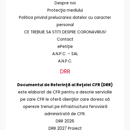
Despre noi
Protecţia mediului
Politica privind prelucrarea datelor cu caracter
personal
CE TREBUIE SA STITI DESPRE CORONAVIRUS!
Contact
ePetiție
A.N.P.C. – SAL
A.N.P.C.
DRR
Documentul de Referinţă al Reţelei CFR (DRR)
este elaborat de CFR pentru a descrie serviciile
pe care CFR le oferă clienţilor care doresc să
opereze trenuri pe infrastructura feroviară
administrată de CFR.
DRR 2026
DRR 2027 Proiect