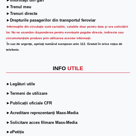
►Informaţii din gări
►Trenul meu
►Trenuri directe
►Drepturile pasagerilor din transportul feroviar
Informaţiile din circulaţie sunt variabile, valabile doar pentru data şi ora solicitării
lor.
Nu ne asumăm răspunderea pentru eventuale pagube directe, indirecte sau
circumstanțiale produse prin utilizarea acestor informații.
În caz de urgenţe, apelaţi numărul european unic 112. Gratuit în orice reţea de
telefonie.
INFO
UTILE
►Legături utile
►Termeni de utilizare
►Publicații oficiale CFR
►Acreditare reprezentanți Mass-Media
►Solicitare acces filmare Mass-Media
►ePetiție