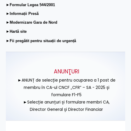
►Formular Legea 544/2001
►Informații Presă
►Modernizare Gara de Nord
►Hartă site
►Fii pregătit pentru situații de urgență
ANUNŢURI
►ANUNȚ de selecție pentru ocuparea a 1 post de
membru în CA-ul CNCF „CFR” – SA - 2025 și
formulare F1-F5
►Selecție anunțuri și formulare membri CA,
Director General și Director Financiar