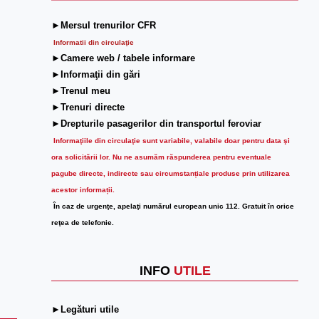
►Mersul trenurilor CFR
Informatii din circulaţie
►Camere web / tabele informare
►Informaţii din gări
►Trenul meu
►Trenuri directe
►Drepturile pasagerilor din transportul feroviar
Informaţiile din circulaţie sunt variabile, valabile doar pentru data şi
ora solicitării lor.
Nu ne asumăm răspunderea pentru eventuale
pagube directe, indirecte sau circumstanțiale produse prin utilizarea
acestor informații.
În caz de urgenţe, apelaţi numărul european unic 112. Gratuit în orice
reţea de telefonie.
INFO
UTILE
►Legături utile