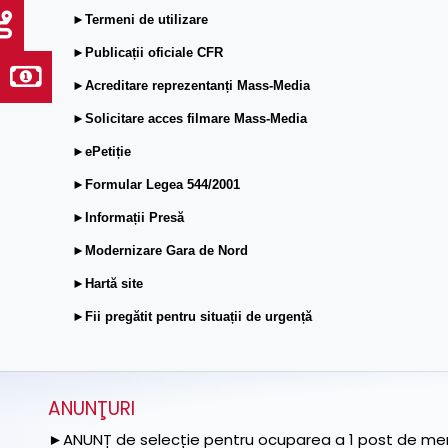
►Termeni de utilizare
►Publicații oficiale CFR
►Acreditare reprezentanți Mass-Media
►Solicitare acces filmare Mass-Media
►ePetiție
►Formular Legea 544/2001
►Informații Presă
►Modernizare Gara de Nord
►Hartă site
►Fii pregătit pentru situații de urgență
ANUNŢURI
►ANUNȚ de selecție pentru ocuparea a 1 post de memb