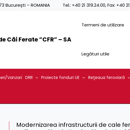
0873 București – ROMANIA
Tel.:
+40 21 319.24.00
, Fax:
+40 21
Termeni de utilizare
e Căi Ferate ”CFR” – SA
Legături utile
ieri/Vanzari
DRR
Proiecte fonduri UE
Reţeaua feroviară
Modernizarea infrastructurii de cale fer