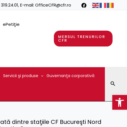
 319.24.01
, E-mail:
OfficeCFR@cfr.ro
ePetiţie
MERSUL TRENURILOR
CFR
Servicii şi produse
Guvernanţa corporativă
Searc
Op
ată dintre staţiile CF Bucureşti Nord