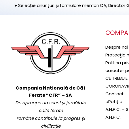
►Selecție anunțuri și formulare membri CA, Director Ge
COMPA
Despre noi
Protecţia 
Politica pr
caracter p
CE TREBUIE 
CORONAVI
Compania Națională de Căi
Contact
Ferate ”CFR” – SA
ePetiție
De aproape un secol și jumătate
A.N.P.C. – 
căile ferate
A.N.P.C.
române contribuie la progres și
civilizație