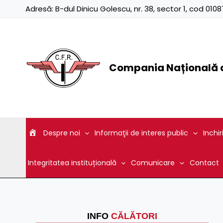
Skip
Adresă:
B-dul Dinicu Golescu, nr. 38, sector 1, cod 01
to
content
Compania Națională d
Despre noi
Informaţii de interes public
Inchir
Integritatea instituțională
Comunicare
Contact
INFO
CĂLĂTORI