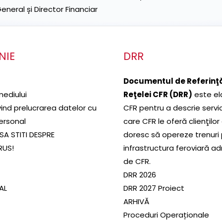
neral și Director Financiar
NIE
DRR
Documentul de Referinţă
mediului
Reţelei CFR (DRR)
este el
ivind prelucrarea datelor cu
CFR pentru a descrie servic
ersonal
care CFR le oferă clienţilor
SA STITI DESPRE
doresc să opereze trenuri
RUS!
infrastructura feroviară a
de CFR.
DRR 2026
SAL
DRR 2027 Proiect
ARHIVĂ
Proceduri Operaționale