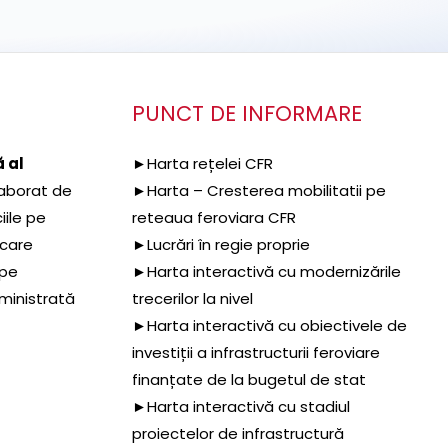
PUNCT DE INFORMARE
 al
►Harta rețelei CFR
aborat de
►Harta – Cresterea mobilitatii pe
iile pe
reteaua feroviara CFR
 care
►Lucrări în regie proprie
 pe
►Harta interactivă cu modernizările
dministrată
trecerilor la nivel
►Harta interactivă cu obiectivele de
investiții a infrastructurii feroviare
finanțate de la bugetul de stat
►Harta interactivă cu stadiul
proiectelor de infrastructură