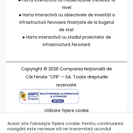
►Harta interactivă cu modernizările trecerilor la
nivel
►Harta interactivă cu obiectivele de investiții a
infrastructurii feroviare finanțate de la bugetul
de stat
►Harta interactivă cu stadiul proiectelor de
infrastructură feroviară
Copyright © 2026 Compania Națională de
Căi Ferate ”CFR” – SA. Toate drepturile
rezervate.
Utilizare fișiere cookie
Termeni de utilizare
Acest site folosește fișiere cookie. Pentru continuarea
Contact
navigării este necesar să ne transmiteți acordul