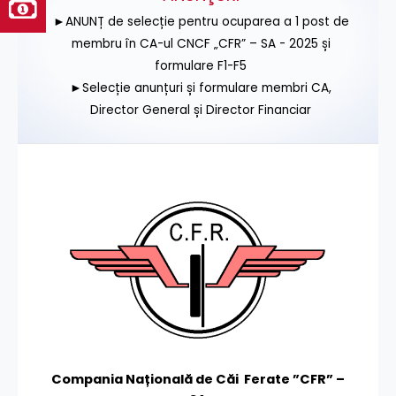
►ANUNȚ de selecție pentru ocuparea a 1 post de
membru în CA-ul CNCF „CFR” – SA - 2025 și
formulare F1-F5
►Selecție anunțuri și formulare membri CA,
Director General și Director Financiar
Compania Națională de Căi Ferate ”CFR” –