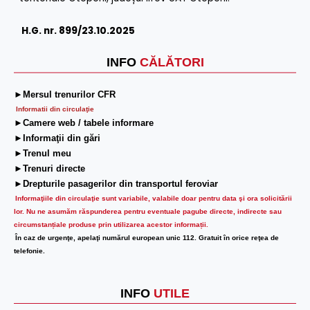
H.G. nr. 899/23.10.2025
INFO
CĂLĂTORI
►Mersul trenurilor CFR
Informatii din circulaţie
►Camere web / tabele informare
►Informaţii din gări
►Trenul meu
►Trenuri directe
►Drepturile pasagerilor din transportul feroviar
Informaţiile din circulaţie sunt variabile, valabile doar pentru data şi ora solicitării
lor.
Nu ne asumăm răspunderea pentru eventuale pagube directe, indirecte sau
circumstanțiale produse prin utilizarea acestor informații.
În caz de urgenţe, apelaţi numărul european unic 112. Gratuit în orice reţea de
telefonie.
INFO
UTILE