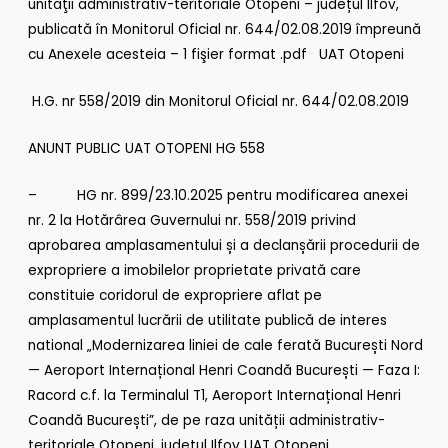
unităţii administrativ-teritoriale Otopeni – județul Ilfov,
publicată în Monitorul Oficial nr. 644/02.08.2019 împreună
cu Anexele acesteia – 1 fişier format .pdf
UAT Otopeni
H.G. nr 558/2019 din Monitorul Oficial nr. 644/02.08.2019
ANUNT PUBLIC UAT OTOPENI HG 558
– HG nr. 899/23.10.2025 pentru modificarea anexei
nr. 2 la Hotărârea Guvernului nr. 558/2019 privind
aprobarea amplasamentului și a declanșării procedurii de
expropriere a imobilelor proprietate privată care
constituie coridorul de expropriere aflat pe
amplasamentul lucrării de utilitate publică de interes
national „Modernizarea liniei de cale ferată București Nord
— Aeroport Internațional Henri Coandă București — Faza I:
Racord c.f. la Terminalul T1, Aeroport Internațional Henri
Coandă București”, de pe raza unității administrativ-
teritoriale Otopeni, județul Ilfov
UAT Otopeni
.