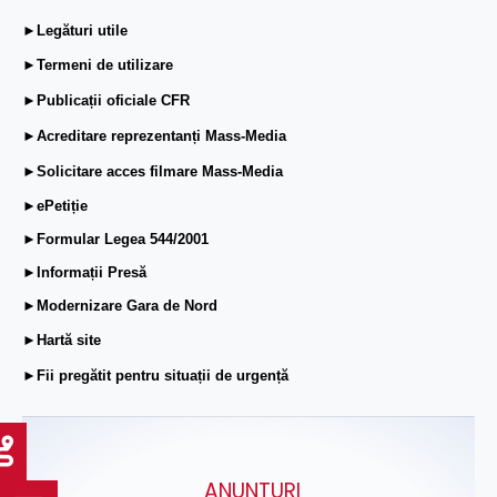
►Legături utile
►Termeni de utilizare
►Publicații oficiale CFR
►Acreditare reprezentanți Mass-Media
►Solicitare acces filmare Mass-Media
►ePetiție
►Formular Legea 544/2001
►Informații Presă
►Modernizare Gara de Nord
►Hartă site
►Fii pregătit pentru situații de urgență
ANUNŢURI