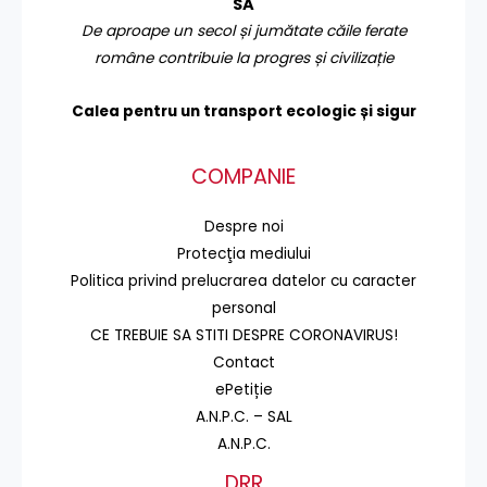
SA
De aproape un secol și jumătate căile ferate
române contribuie la progres și civilizație
Calea pentru un transport
ecologic și sigur
COMPANIE
Despre noi
Protecţia mediului
Politica privind prelucrarea datelor cu caracter
personal
CE TREBUIE SA STITI DESPRE CORONAVIRUS!
Contact
ePetiție
A.N.P.C. – SAL
A.N.P.C.
DRR