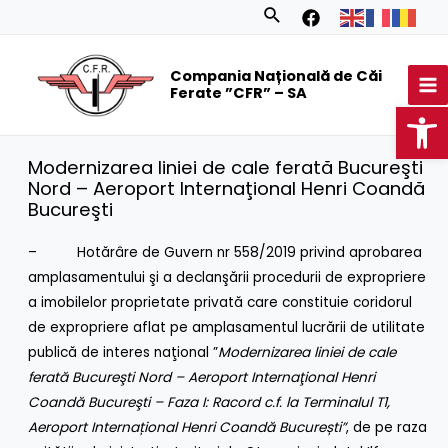
Skip
Search
to
MA
content
Compania Națională de Căi
M
Ferate ”CFR” – SA
Op
Modernizarea liniei de cale ferată Bucureşti
Nord – Aeroport Internaţional Henri Coandă
Bucureşti
– Hotărâre de Guvern nr 558/2019 privind aprobarea
amplasamentului şi a declanşării procedurii de expropriere
a imobilelor proprietate privată care constituie coridorul
de expropriere aflat pe amplasamentul lucrării de utilitate
publică de interes naţional ”
Modernizarea liniei de cale
ferată Bucureşti Nord – Aeroport Internaţional Henri
Coandă Bucureşti – Faza I: Racord c.f. la Terminalul T1,
Aeroport Internațional Henri Coandă București”
, de pe raza