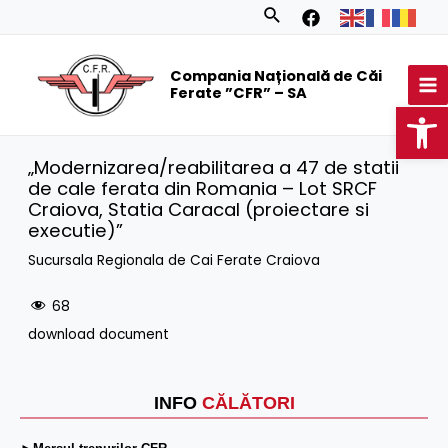
Skip
Search
to
MA
content
Compania Națională de Căi
M
Ferate ”CFR” – SA
Op
„Modernizarea/reabilitarea a 47 de statii
de cale ferata din Romania – Lot SRCF
Craiova, Statia Caracal (proiectare si
executie)”
Sucursala Regionala de Cai Ferate Craiova
68
download document
INFO
CĂLĂTORI