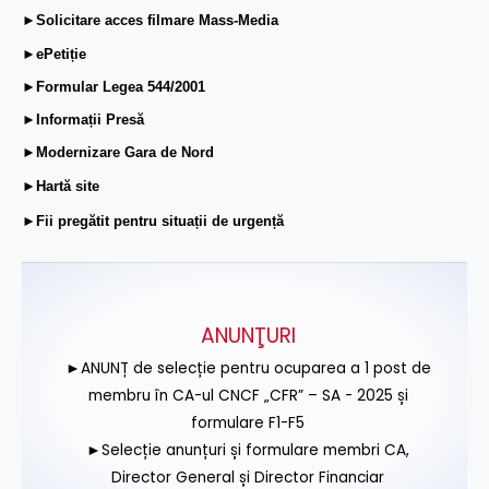
►Solicitare acces filmare Mass-Media
►ePetiție
►Formular Legea 544/2001
►Informații Presă
►Modernizare Gara de Nord
►Hartă site
►Fii pregătit pentru situații de urgență
ANUNŢURI
►ANUNȚ de selecție pentru ocuparea a 1 post de
membru în CA-ul CNCF „CFR” – SA - 2025 și
formulare F1-F5
►Selecție anunțuri și formulare membri CA,
Director General și Director Financiar