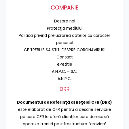
COMPANIE
Despre noi
Protecţia mediului
Politica privind prelucrarea datelor cu caracter
personal
CE TREBUIE SA STITI DESPRE CORONAVIRUS!
Contact
ePetiție
A.N.P.C. – SAL
A.N.P.C.
DRR
Documentul de Referinţă al Reţelei CFR (DRR)
este elaborat de CFR pentru a descrie serviciile
pe care CFR le oferă clienţilor care doresc să
opereze trenuri pe infrastructura feroviară