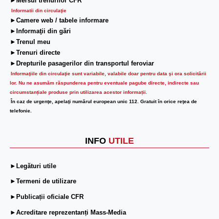
►Mersul trenurilor CFR
Informatii din circulaţie
►Camere web / tabele informare
►Informaţii din gări
►Trenul meu
►Trenuri directe
►Drepturile pasagerilor din transportul feroviar
Informaţiile din circulaţie sunt variabile, valabile doar pentru data şi ora solicitării
lor.
Nu ne asumăm răspunderea pentru eventuale pagube directe, indirecte sau
circumstanțiale produse prin utilizarea acestor informații.
În caz de urgenţe, apelaţi numărul european unic 112. Gratuit în orice reţea de
telefonie.
INFO
UTILE
►Legături utile
►Termeni de utilizare
►Publicații oficiale CFR
►Acreditare reprezentanți Mass-Media