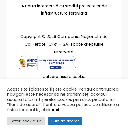
►Harta interactivă cu stadiul proiectelor de
infrastructură feroviară
Copyright © 2026 Compania Națională de
Căi Ferate ”CFR” – SA. Toate drepturile
rezervate.
Utilizare fișiere cookie
Termeni de utilizare
Acest site folosește fișiere cookie. Pentru continuarea
Contact
navigării este necesar să ne transmiteți acordul
asupra folosirii fișierelor cookie, prin click pe butonul
“Sunt de acord!”. Pentru a vedea politica de utilizare a
fișierelor cookie, click
aici
.
Ultima modificare a paginii 20/05/2026
Setări cookie-uri
Sunt de acord!