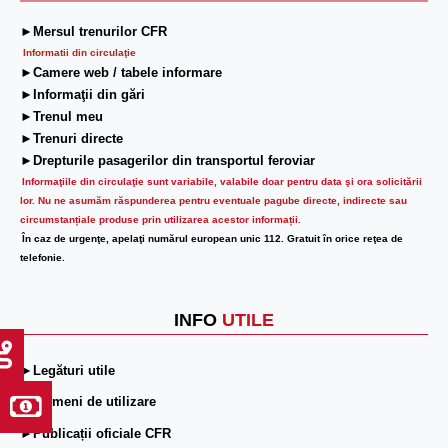
►Mersul trenurilor CFR
Informatii din circulaţie
►Camere web / tabele informare
►Informaţii din gări
►Trenul meu
►Trenuri directe
►Drepturile pasagerilor din transportul feroviar
Informaţiile din circulaţie sunt variabile, valabile doar pentru data şi ora solicitării
lor.
Nu ne asumăm răspunderea pentru eventuale pagube directe, indirecte sau
circumstanțiale produse prin utilizarea acestor informații.
În caz de urgenţe, apelaţi numărul european unic 112. Gratuit în orice reţea de
telefonie.
INFO
UTILE
►Legături utile
►Termeni de utilizare
►Publicații oficiale CFR