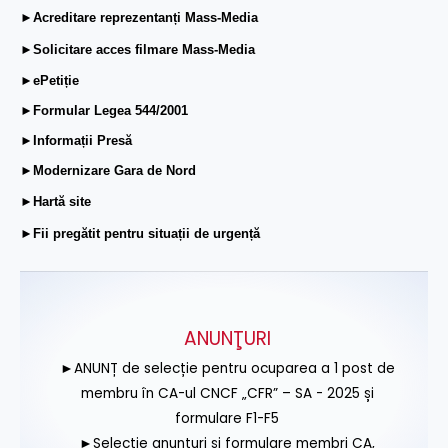
►Acreditare reprezentanți Mass-Media
►Solicitare acces filmare Mass-Media
►ePetiție
►Formular Legea 544/2001
►Informații Presă
►Modernizare Gara de Nord
►Hartă site
►Fii pregătit pentru situații de urgență
ANUNŢURI
►ANUNȚ de selecție pentru ocuparea a 1 post de
membru în CA-ul CNCF „CFR” – SA - 2025 și
formulare F1-F5
►Selecție anunțuri și formulare membri CA,