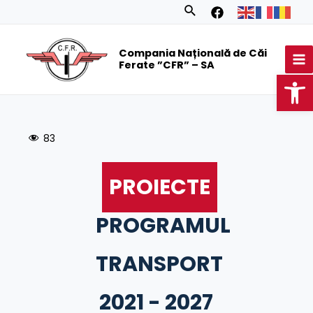
Skip
Search
to
MA
content
Compania Națională de Căi
M
Ferate ”CFR” – SA
Op
83
PROIECTE
PROGRAMUL
TRANSPORT
2021 - 2027