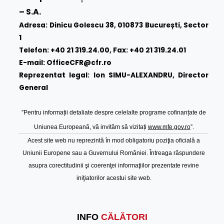
– S.A.
Adresa: Dinicu Golescu 38, 010873 București, Sector
1
Telefon: +40 21 319.24.00, Fax: +40 21 319.24.01
E-mail:
OfficeCFR@cfr.ro
Reprezentat legal: Ion SIMU-ALEXANDRU, Director
General
”Pentru informații detaliate despre celelalte programe cofinanțate de
Uniunea Europeană, vă invităm să vizitați
www.mfe.gov.ro
”.
Acest site web nu reprezintă în mod obligatoriu poziţia oficială a
Uniunii Europene sau a Guvernului României. Întreaga răspundere
asupra corectitudinii şi coerenţei informaţiilor prezentate revine
iniţiatorilor acestui site web.
INFO
CĂLĂTORI