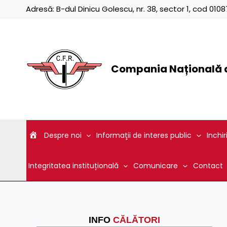
Skip
Adresă:
B-dul Dinicu Golescu, nr. 38, sector 1, cod 01
to
content
Compania Națională d
Despre noi
Informaţii de interes public
Inchir
Integritatea instituțională
Comunicare
Contact
INFO
CĂLĂTORI