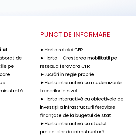
PUNCT DE INFORMARE
 al
►Harta rețelei CFR
aborat de
►Harta – Cresterea mobilitatii pe
iile pe
reteaua feroviara CFR
 care
►Lucrări în regie proprie
 pe
►Harta interactivă cu modernizările
dministrată
trecerilor la nivel
►Harta interactivă cu obiectivele de
investiții a infrastructurii feroviare
finanțate de la bugetul de stat
►Harta interactivă cu stadiul
proiectelor de infrastructură