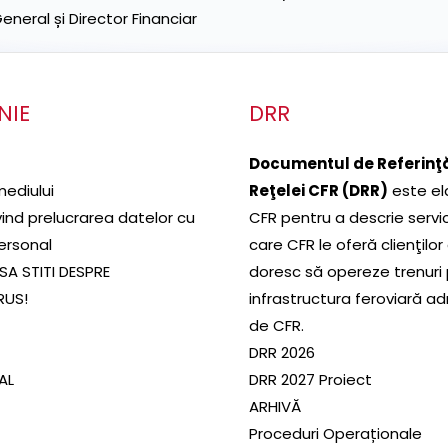
neral și Director Financiar
NIE
DRR
Documentul de Referinţă
mediului
Reţelei CFR (DRR)
este el
ivind prelucrarea datelor cu
CFR pentru a descrie servic
ersonal
care CFR le oferă clienţilor
SA STITI DESPRE
doresc să opereze trenuri
RUS!
infrastructura feroviară a
de CFR.
DRR 2026
SAL
DRR 2027 Proiect
ARHIVĂ
Proceduri Operaționale