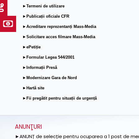
►Termeni de utilizare
►Publicații oficiale CFR
►Acreditare reprezentanți Mass-Media
►Solicitare acces filmare Mass-Media
►ePetiție
►Formular Legea 544/2001
►Informații Presă
►Modernizare Gara de Nord
►Hartă site
►Fii pregătit pentru situații de urgență
ANUNŢURI
►ANUNȚ de selecție pentru ocuparea a 1 post de memb