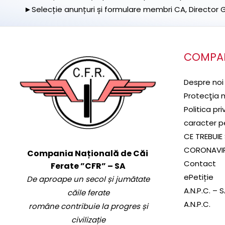
►Selecție anunțuri și formulare membri CA, Director Ge
COMPA
Despre noi
Protecţia 
Politica pr
caracter p
CE TREBUIE 
CORONAVI
Compania Națională de Căi
Contact
Ferate ”CFR” – SA
ePetiție
De aproape un secol și jumătate
A.N.P.C. – 
căile ferate
A.N.P.C.
române contribuie la progres și
civilizație