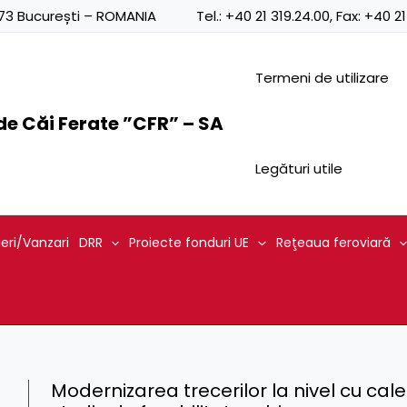
0873 București – ROMANIA
Tel.:
+40 21 319.24.00
, Fax:
+40 21
Termeni de utilizare
e Căi Ferate ”CFR” – SA
Legături utile
ieri/Vanzari
DRR
Proiecte fonduri UE
Reţeaua feroviară
Modernizarea trecerilor la nivel cu ca