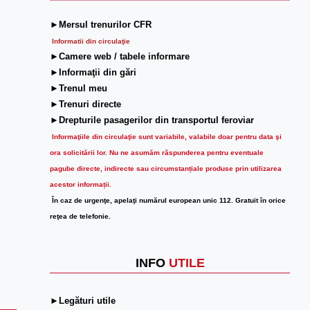
►Mersul trenurilor CFR
Informatii din circulaţie
►Camere web / tabele informare
►Informaţii din gări
►Trenul meu
►Trenuri directe
►Drepturile pasagerilor din transportul feroviar
Informaţiile din circulaţie sunt variabile, valabile doar pentru data şi
ora solicitării lor.
Nu ne asumăm răspunderea pentru eventuale
pagube directe, indirecte sau circumstanțiale produse prin utilizarea
acestor informații.
În caz de urgenţe, apelaţi numărul european unic 112. Gratuit în orice
reţea de telefonie.
INFO
UTILE
►Legături utile