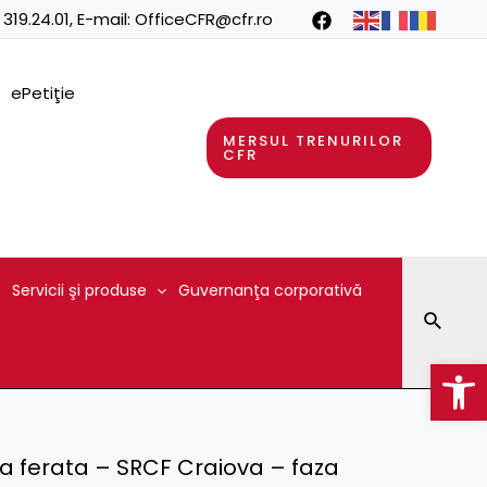
 319.24.01
, E-mail:
OfficeCFR@cfr.ro
ePetiţie
MERSUL TRENURILOR
CFR
Servicii şi produse
Guvernanţa corporativă
Searc
Op
lea ferata – SRCF Craiova – faza