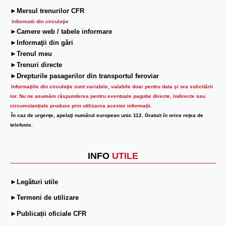
►Mersul trenurilor CFR
Informatii din circulaţie
►Camere web / tabele informare
►Informaţii din gări
►Trenul meu
►Trenuri directe
►Drepturile pasagerilor din transportul feroviar
Informaţiile din circulaţie sunt variabile, valabile doar pentru data şi ora solicitării
lor.
Nu ne asumăm răspunderea pentru eventuale pagube directe, indirecte sau
circumstanțiale produse prin utilizarea acestor informații.
În caz de urgenţe, apelaţi numărul european unic 112. Gratuit în orice reţea de
telefonie.
INFO
UTILE
►Legături utile
►Termeni de utilizare
►Publicații oficiale CFR