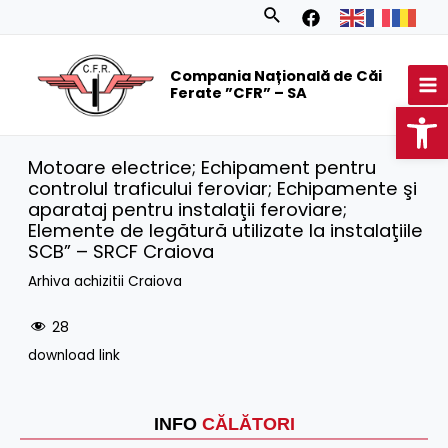
Skip
Search
to
MA
content
Compania Națională de Căi
M
Ferate ”CFR” – SA
Op
Motoare electrice; Echipament pentru
controlul traficului feroviar; Echipamente şi
aparataj pentru instalaţii feroviare;
Elemente de legătură utilizate la instalaţiile
SCB” – SRCF Craiova
Arhiva achizitii Craiova
28
download link
INFO
CĂLĂTORI