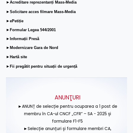
►Acreditare reprezentanți Mass-Media
►Solicitare acces filmare Mass-Media
►ePetiție
►Formular Legea 544/2001
►Informații Presă
►Modernizare Gara de Nord
►Hartă site
►Fii pregătit pentru situații de urgență
ANUNŢURI
►ANUNȚ de selecție pentru ocuparea a 1 post de
membru în CA-ul CNCF „CFR” – SA - 2025 și
formulare F1-F5
►Selecție anunțuri și formulare membri CA,