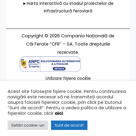
►Harta interactivă cu stadiul proiectelor de
infrastructură feroviară
Copyright © 2026 Compania Națională de
Căi Ferate ”CFR” – SA. Toate drepturile
rezervate.
Utilizare fișiere cookie
Termeni de utilizare
Acest site folosește fișiere cookie. Pentru continuarea
Contact
navigării este necesar să ne transmiteți acordul
asupra folosirii fișierelor cookie, prin click pe butonul
“Sunt de acord!”. Pentru a vedea politica de utilizare a
fișierelor cookie, click
aici
.
Ultima modificare a paginii 12/11/2019
Setări cookie-uri
Sunt de acord!