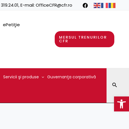
 319.24.01
, E-mail:
OfficeCFR@cfr.ro
ePetiţie
MERSUL TRENURILOR
CFR
Servicii şi produse
Guvernanţa corporativă
Searc
Op