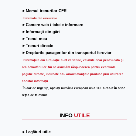
►Mersul trenurilor CFR
Informatii din circulaţie
►Camere web / tabele informare
►Informaţii din gări
►Trenul meu
►Trenuri directe
►Drepturile pasagerilor din transportul feroviar
Informaţiile din circulaţie sunt variabile, valabile doar pentru data şi
ora solicitării lor.
Nu ne asumăm răspunderea pentru eventuale
pagube directe, indirecte sau circumstanțiale produse prin utilizarea
acestor informații.
În caz de urgenţe, apelaţi numărul european unic 112. Gratuit în orice
reţea de telefonie.
INFO
UTILE
►Legături utile