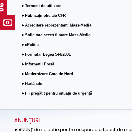
►Termeni de utilizare
►Publicații oficiale CFR
►Acreditare reprezentanți Mass-Media
►Solicitare acces filmare Mass-Media
►ePetiție
►Formular Legea 544/2001
►Informații Presă
►Modernizare Gara de Nord
►Hartă site
►Fii pregătit pentru situații de urgență
ANUNŢURI
►ANUNȚ de selecție pentru ocuparea a 1 post de memb