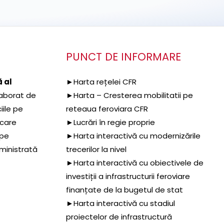
PUNCT DE INFORMARE
 al
►Harta rețelei CFR
aborat de
►Harta – Cresterea mobilitatii pe
iile pe
reteaua feroviara CFR
 care
►Lucrări în regie proprie
 pe
►Harta interactivă cu modernizările
dministrată
trecerilor la nivel
►Harta interactivă cu obiectivele de
investiții a infrastructurii feroviare
finanțate de la bugetul de stat
►Harta interactivă cu stadiul
proiectelor de infrastructură