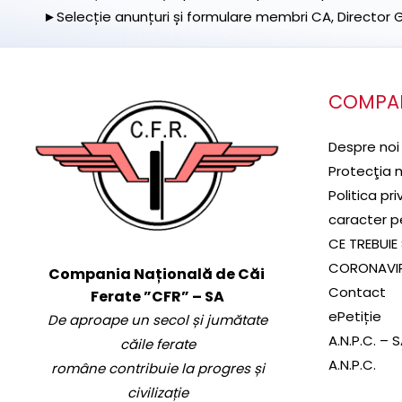
►Selecție anunțuri și formulare membri CA, Director Ge
COMPA
Despre noi
Protecţia 
Politica pr
caracter p
CE TREBUIE 
CORONAVI
Compania Națională de Căi
Contact
Ferate ”CFR” – SA
ePetiție
De aproape un secol și jumătate
A.N.P.C. – 
căile ferate
A.N.P.C.
române contribuie la progres și
civilizație