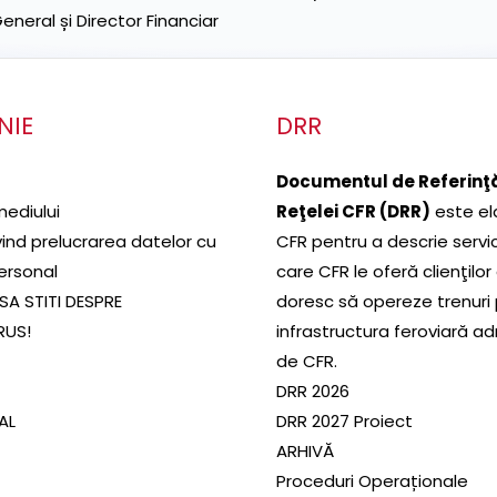
neral și Director Financiar
NIE
DRR
Documentul de Referinţă
mediului
Reţelei CFR (DRR)
este el
ivind prelucrarea datelor cu
CFR pentru a descrie servic
ersonal
care CFR le oferă clienţilor
SA STITI DESPRE
doresc să opereze trenuri
RUS!
infrastructura feroviară a
de CFR.
DRR 2026
SAL
DRR 2027 Proiect
ARHIVĂ
Proceduri Operaționale