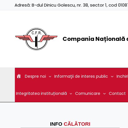
Skip
Adresă:
B-dul Dinicu Golescu, nr. 38, sector 1, cod 01
to
content
Compania Națională d
Despre noi
Informaţii de interes public
Inchir
Integritatea instituțională
Comunicare
Contact
INFO
CĂLĂTORI