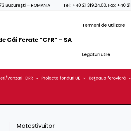
0873 București – ROMANIA
Tel.:
+40 21 319.24.00
, Fax:
+40 21
Termeni de utilizare
e Căi Ferate ”CFR” – SA
Legături utile
ieri/Vanzari
DRR
Proiecte fonduri UE
Reţeaua feroviară
Motostivuitor