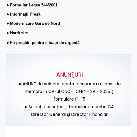
►Formular Legea 544/2001
►Informații Presă
►Modernizare Gara de Nord
►Hartă site
►Fii pregătit pentru situații de urgență
ANUNŢURI
►ANUNȚ de selecție pentru ocuparea a 1 post de
membru în CA-ul CNCF „CFR” – SA - 2025 și
formulare F1-F5
►Selecție anunțuri și formulare membri CA,
Director General și Director Financiar