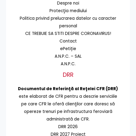
Despre noi
Protecţia mediului
Politica privind prelucrarea datelor cu caracter
personal
CE TREBUIE SA STITI DESPRE CORONAVIRUS!
Contact
ePetiție
A.N.P.C. – SAL
A.N.P.C.
DRR
Documentul de Referinţă al Reţelei CFR (DRR)
este elaborat de CFR pentru a descrie serviciile
pe care CFR le oferă clienţilor care doresc să
opereze trenuri pe infrastructura feroviară
administrată de CFR.
DRR 2026
DRR 2027 Proiect