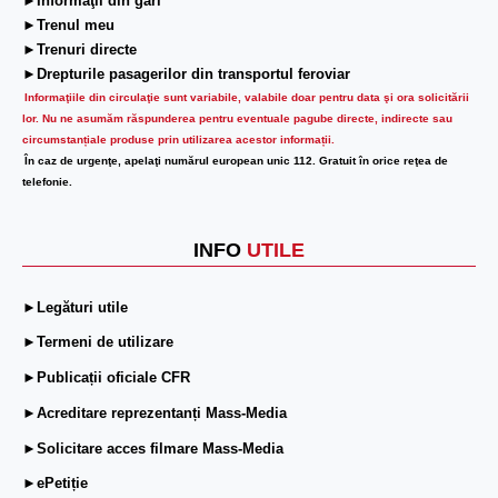
►Informaţii din gări
►Trenul meu
►Trenuri directe
►Drepturile pasagerilor din transportul feroviar
Informaţiile din circulaţie sunt variabile, valabile doar pentru data şi ora solicitării
lor.
Nu ne asumăm răspunderea pentru eventuale pagube directe, indirecte sau
circumstanțiale produse prin utilizarea acestor informații.
În caz de urgenţe, apelaţi numărul european unic 112. Gratuit în orice reţea de
telefonie.
INFO
UTILE
►Legături utile
►Termeni de utilizare
►Publicații oficiale CFR
►Acreditare reprezentanți Mass-Media
►Solicitare acces filmare Mass-Media
►ePetiție