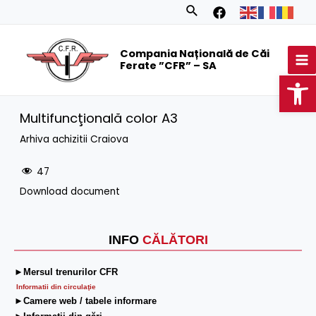
Skip
Search
to
MA
content
Compania Națională de Căi
M
Ferate ”CFR” – SA
Op
Multifuncţională color A3
Arhiva achizitii Craiova
47
Download document
INFO
CĂLĂTORI
►Mersul trenurilor CFR
Informatii din circulaţie
►Camere web / tabele informare