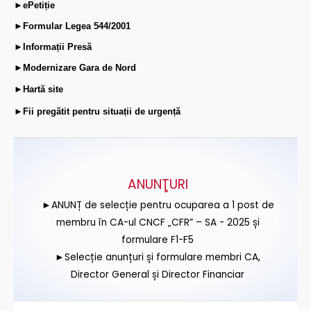
►ePetiție
►Formular Legea 544/2001
►Informații Presă
►Modernizare Gara de Nord
►Hartă site
►Fii pregătit pentru situații de urgență
ANUNŢURI
►ANUNȚ de selecție pentru ocuparea a 1 post de
membru în CA-ul CNCF „CFR” – SA - 2025 și
formulare F1-F5
►Selecție anunțuri și formulare membri CA,
Director General și Director Financiar