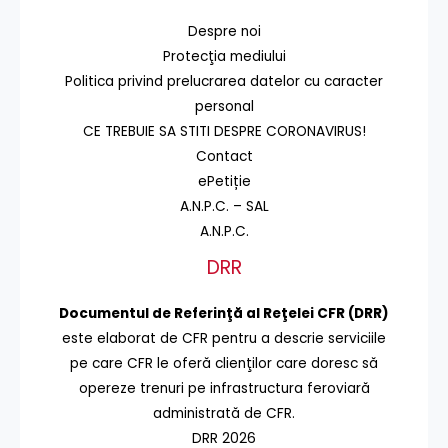
Despre noi
Protecţia mediului
Politica privind prelucrarea datelor cu caracter
personal
CE TREBUIE SA STITI DESPRE CORONAVIRUS!
Contact
ePetiție
A.N.P.C. – SAL
A.N.P.C.
DRR
Documentul de Referinţă al Reţelei CFR (DRR)
este elaborat de CFR pentru a descrie serviciile
pe care CFR le oferă clienţilor care doresc să
opereze trenuri pe infrastructura feroviară
administrată de CFR.
DRR 2026