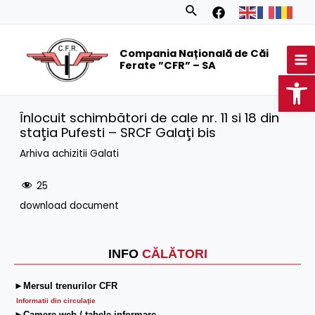
Skip
Search
to
MA
content
Compania Națională de Căi
M
Ferate ”CFR” – SA
Op
Ȋnlocuit schimbători de cale nr. 11 si 18 din
staţia Pufesti – SRCF Galaţi bis
Arhiva achizitii Galati
25
download document
INFO
CĂLĂTORI
►Mersul trenurilor CFR
Informatii din circulaţie