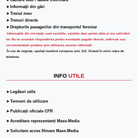
►Camere web / tabele informare
►Informaţii din gări
►Trenul meu
►Trenuri directe
►Drepturile pasagerilor din transportul feroviar
Informaţiile din circulaţie sunt variabile, valabile doar pentru data şi ora solicitării
lor.
Nu ne asumăm răspunderea pentru eventuale pagube directe, indirecte sau
circumstanțiale produse prin utilizarea acestor informații.
În caz de urgenţe, apelaţi numărul european unic 112. Gratuit în orice reţea de
telefonie.
INFO
UTILE
►Legături utile
►Termeni de utilizare
►Publicații oficiale CFR
►Acreditare reprezentanți Mass-Media
►Solicitare acces filmare Mass-Media