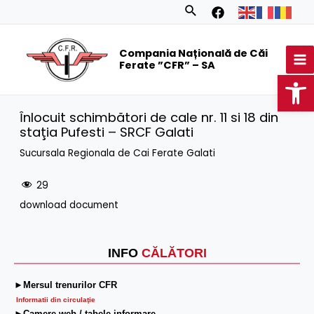
Skip
Search
to
MA
content
Compania Națională de Căi
M
Ferate ”CFR” – SA
Op
Ȋnlocuit schimbători de cale nr. 11 si 18 din
staţia Pufesti – SRCF Galati
Sucursala Regionala de Cai Ferate Galati
29
download document
INFO
CĂLĂTORI
►Mersul trenurilor CFR
Informatii din circulaţie