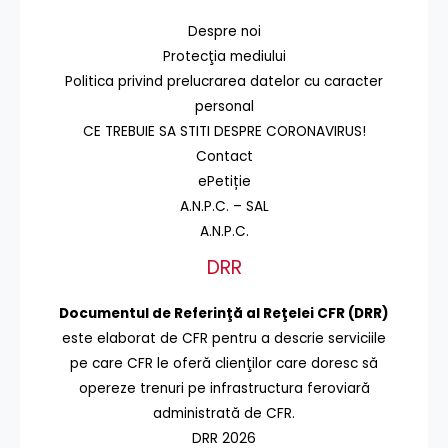
Despre noi
Protecţia mediului
Politica privind prelucrarea datelor cu caracter
personal
CE TREBUIE SA STITI DESPRE CORONAVIRUS!
Contact
ePetiție
A.N.P.C. – SAL
A.N.P.C.
DRR
Documentul de Referinţă al Reţelei CFR (DRR)
este elaborat de CFR pentru a descrie serviciile
pe care CFR le oferă clienţilor care doresc să
opereze trenuri pe infrastructura feroviară
administrată de CFR.
DRR 2026