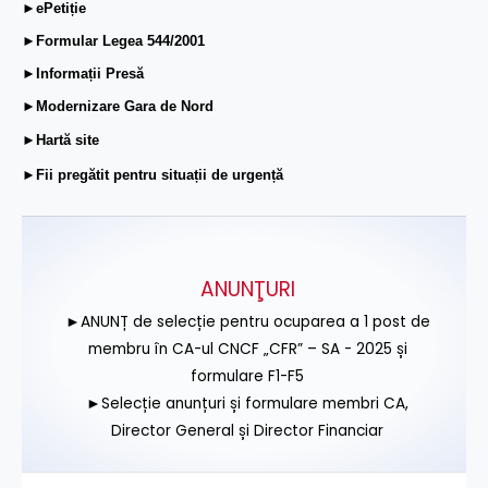
►ePetiție
►Formular Legea 544/2001
►Informații Presă
►Modernizare Gara de Nord
►Hartă site
►Fii pregătit pentru situații de urgență
ANUNŢURI
►ANUNȚ de selecție pentru ocuparea a 1 post de
membru în CA-ul CNCF „CFR” – SA - 2025 și
formulare F1-F5
►Selecție anunțuri și formulare membri CA,
Director General și Director Financiar