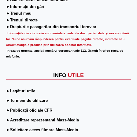
►Camere web / tabele informare
►Informaţii din gări
►Trenul meu
►Trenuri directe
►Drepturile pasagerilor din transportul feroviar
Informaţiile din circulaţie sunt variabile, valabile doar pentru data şi ora solicitării
lor.
Nu ne asumăm răspunderea pentru eventuale pagube directe, indirecte sau
circumstanțiale produse prin utilizarea acestor informații.
În caz de urgenţe, apelaţi numărul european unic 112. Gratuit în orice reţea de
telefonie.
INFO
UTILE
►Legături utile
►Termeni de utilizare
►Publicații oficiale CFR
►Acreditare reprezentanți Mass-Media
►Solicitare acces filmare Mass-Media