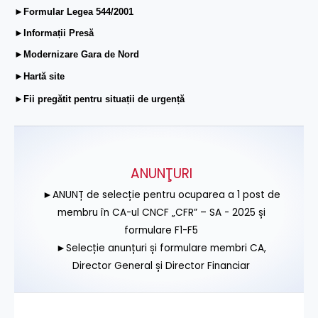
►Formular Legea 544/2001
►Informații Presă
►Modernizare Gara de Nord
►Hartă site
►Fii pregătit pentru situații de urgență
ANUNŢURI
►ANUNȚ de selecție pentru ocuparea a 1 post de
membru în CA-ul CNCF „CFR” – SA - 2025 și
formulare F1-F5
►Selecție anunțuri și formulare membri CA,
Director General și Director Financiar