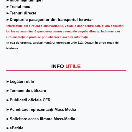
►Informaţii din gări
►Trenul meu
►Trenuri directe
►Drepturile pasagerilor din transportul feroviar
Informaţiile din circulaţie sunt variabile, valabile doar pentru data şi ora solicitării
lor.
Nu ne asumăm răspunderea pentru eventuale pagube directe, indirecte sau
circumstanțiale produse prin utilizarea acestor informații.
În caz de urgenţe, apelaţi numărul european unic 112. Gratuit în orice reţea de
telefonie.
INFO
UTILE
►Legături utile
►Termeni de utilizare
►Publicații oficiale CFR
►Acreditare reprezentanți Mass-Media
►Solicitare acces filmare Mass-Media
►ePetiție