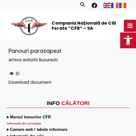
Skip
Search
to
MA
content
Compania Națională de Căi
M
Ferate ”CFR” – SA
Op
Panouri parazapezi
Arhiva achizitii Bucuresti
51
Download document
INFO
CĂLĂTORI
►Mersul trenurilor CFR
Informatii din circulaţie
►Camere web / tabele informare