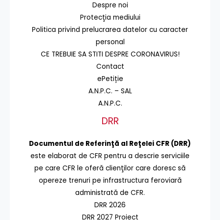
Despre noi
Protecţia mediului
Politica privind prelucrarea datelor cu caracter
personal
CE TREBUIE SA STITI DESPRE CORONAVIRUS!
Contact
ePetiție
A.N.P.C. – SAL
A.N.P.C.
DRR
Documentul de Referinţă al Reţelei CFR (DRR)
este elaborat de CFR pentru a descrie serviciile
pe care CFR le oferă clienţilor care doresc să
opereze trenuri pe infrastructura feroviară
administrată de CFR.
DRR 2026
DRR 2027 Proiect