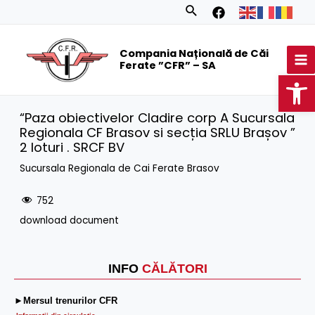
Skip
Search
to
MA
content
Compania Națională de Căi
M
Ferate ”CFR” – SA
Op
“Paza obiectivelor Cladire corp A Sucursala
Regionala CF Brasov si secția SRLU Brașov ”
2 loturi . SRCF BV
Sucursala Regionala de Cai Ferate Brasov
752
download document
INFO
CĂLĂTORI
►Mersul trenurilor CFR