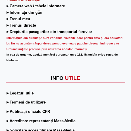
Informatii din circulaţie
►Camere web / tabele informare
►Informaţii din gări
►Trenul meu
►Trenuri directe
►Drepturile pasagerilor din transportul feroviar
Informaţiile din circulaţie sunt variabile, valabile doar pentru data şi ora solicitării
lor.
Nu ne asumăm răspunderea pentru eventuale pagube directe, indirecte sau
circumstanțiale produse prin utilizarea acestor informații.
În caz de urgenţe, apelaţi numărul european unic 112. Gratuit în orice reţea de
telefonie.
INFO
UTILE
►Legături utile
►Termeni de utilizare
►Publicații oficiale CFR
►Acreditare reprezentanți Mass-Media
►Solicitare acces filmare Mass-Media