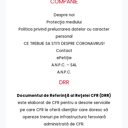
COMPANIE
Despre noi
Protecţia mediului
Politica privind prelucrarea datelor cu caracter
personal
CE TREBUIE SA STITI DESPRE CORONAVIRUS!
Contact
ePetiție
A.N.P.C. – SAL
A.N.P.C.
DRR
Documentul de Referinţă al Reţelei CFR (DRR)
este elaborat de CFR pentru a descrie serviciile
pe care CFR le oferă clienţilor care doresc să
opereze trenuri pe infrastructura feroviară
administrată de CFR.