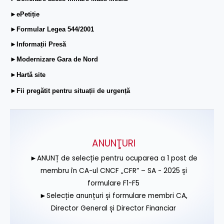
►ePetiție
►Formular Legea 544/2001
►Informații Presă
►Modernizare Gara de Nord
►Hartă site
►Fii pregătit pentru situații de urgență
ANUNŢURI
►ANUNȚ de selecție pentru ocuparea a 1 post de
membru în CA-ul CNCF „CFR” – SA - 2025 și
formulare F1-F5
►Selecție anunțuri și formulare membri CA,
Director General și Director Financiar