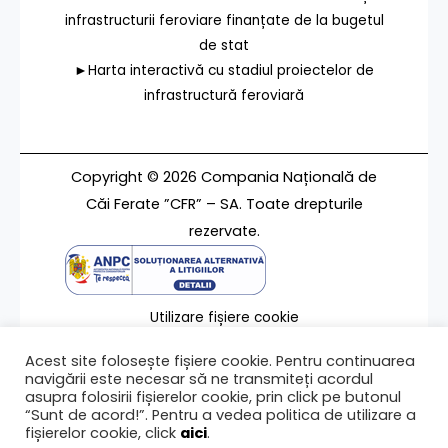
infrastructurii feroviare finanțate de la bugetul
de stat
►Harta interactivă cu stadiul proiectelor de
infrastructură feroviară
Copyright © 2026 Compania Națională de
Căi Ferate ”CFR” – SA. Toate drepturile
rezervate.
Utilizare fișiere cookie
Termeni de utilizare
Acest site folosește fișiere cookie. Pentru continuarea
Contact
navigării este necesar să ne transmiteți acordul
asupra folosirii fișierelor cookie, prin click pe butonul
“Sunt de acord!”. Pentru a vedea politica de utilizare a
fișierelor cookie, click
aici
.
Ultima modificare a paginii 04/11/2016