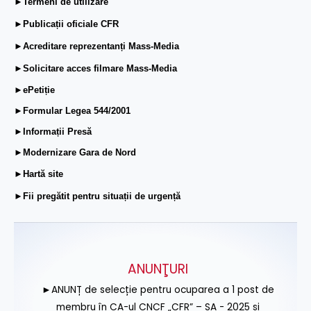
►Termeni de utilizare
►Publicații oficiale CFR
►Acreditare reprezentanți Mass-Media
►Solicitare acces filmare Mass-Media
►ePetiție
►Formular Legea 544/2001
►Informații Presă
►Modernizare Gara de Nord
►Hartă site
►Fii pregătit pentru situații de urgență
ANUNŢURI
►ANUNȚ de selecție pentru ocuparea a 1 post de
membru în CA-ul CNCF „CFR” – SA - 2025 și