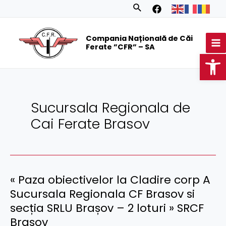
Skip
Posts
Search
to
navigation
MA
content
Compania Națională de Căi
M
Ferate ”CFR” – SA
Op
Sucursala Regionala de
Cai Ferate Brasov
« Paza obiectivelor la Cladire corp A
Sucursala Regionala CF Brasov si
secția SRLU Brașov – 2 loturi » SRCF
Brașov