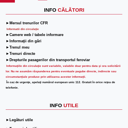
INFO
CĂLĂTORI
►Mersul trenurilor CFR
Informatii din circulaţie
►Camere web / tabele informare
►Informaţii din gări
►Trenul meu
►Trenuri directe
►Drepturile pasagerilor din transportul feroviar
Informaţiile din circulaţie sunt variabile, valabile doar pentru data şi ora solicitării
lor.
Nu ne asumăm răspunderea pentru eventuale pagube directe, indirecte sau
circumstanțiale produse prin utilizarea acestor informații.
În caz de urgenţe, apelaţi numărul european unic 112. Gratuit în orice reţea de
telefonie.
INFO
UTILE
►Legături utile