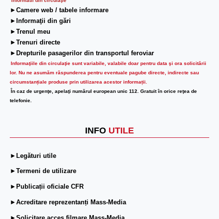
Informatii din circulaţie
►Camere web / tabele informare
►Informaţii din gări
►Trenul meu
►Trenuri directe
►Drepturile pasagerilor din transportul feroviar
Informaţiile din circulaţie sunt variabile, valabile doar pentru data şi ora solicitării
lor.
Nu ne asumăm răspunderea pentru eventuale pagube directe, indirecte sau
circumstanțiale produse prin utilizarea acestor informații.
În caz de urgenţe, apelaţi numărul european unic 112. Gratuit în orice reţea de
telefonie.
INFO
UTILE
►Legături utile
►Termeni de utilizare
►Publicații oficiale CFR
►Acreditare reprezentanți Mass-Media
►Solicitare acces filmare Mass-Media