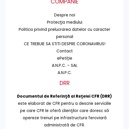
COMPANIE
Despre noi
Protecţia mediului
Politica privind prelucrarea datelor cu caracter
personal
CE TREBUIE SA STITI DESPRE CORONAVIRUS!
Contact
ePetiție
A.N.P.C. – SAL
A.N.P.C.
DRR
Documentul de Referinţă al Reţelei CFR (DRR)
este elaborat de CFR pentru a descrie serviciile
pe care CFR le oferă clienţilor care doresc să
opereze trenuri pe infrastructura feroviară
administrată de CFR.