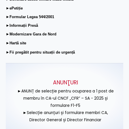
►ePetiție
►Formular Legea 544/2001
►Informații Presă
►Modernizare Gara de Nord
►Hartă site
►Fii pregătit pentru situații de urgență
ANUNŢURI
►ANUNȚ de selecție pentru ocuparea a 1 post de
membru în CA-ul CNCF „CFR” – SA - 2025 și
formulare F1-F5
►Selecție anunțuri și formulare membri CA,
Director General și Director Financiar