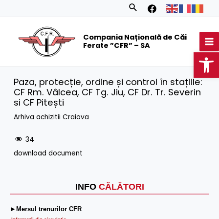
Skip
Search
to
MA
content
Compania Națională de Căi
M
Ferate ”CFR” – SA
Op
Paza, protecție, ordine și control în stațiile:
CF Rm. Vâlcea, CF Tg. Jiu, CF Dr. Tr. Severin
si CF Pitești
Arhiva achizitii Craiova
34
download document
INFO
CĂLĂTORI
►Mersul trenurilor CFR