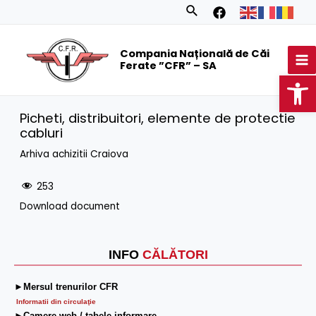
Skip
Search
to
MA
content
Compania Națională de Căi
M
Ferate ”CFR” – SA
Op
Picheti, distribuitori, elemente de protectie
cabluri
Arhiva achizitii Craiova
253
Download document
INFO
CĂLĂTORI
►Mersul trenurilor CFR
Informatii din circulaţie