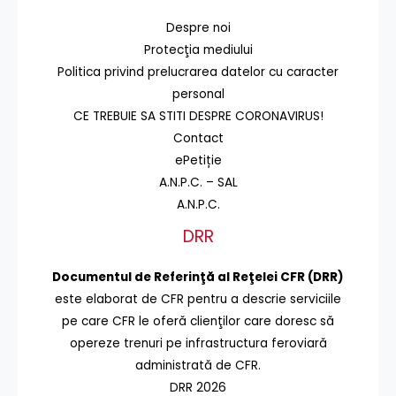
Despre noi
Protecţia mediului
Politica privind prelucrarea datelor cu caracter
personal
CE TREBUIE SA STITI DESPRE CORONAVIRUS!
Contact
ePetiție
A.N.P.C. – SAL
A.N.P.C.
DRR
Documentul de Referinţă al Reţelei CFR (DRR)
este elaborat de CFR pentru a descrie serviciile
pe care CFR le oferă clienţilor care doresc să
opereze trenuri pe infrastructura feroviară
administrată de CFR.
DRR 2026