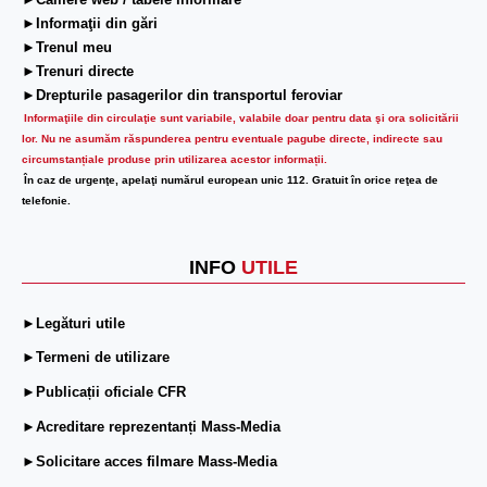
►Camere web / tabele informare
►Informaţii din gări
►Trenul meu
►Trenuri directe
►Drepturile pasagerilor din transportul feroviar
Informaţiile din circulaţie sunt variabile, valabile doar pentru data şi ora solicitării
lor.
Nu ne asumăm răspunderea pentru eventuale pagube directe, indirecte sau
circumstanțiale produse prin utilizarea acestor informații.
În caz de urgenţe, apelaţi numărul european unic 112. Gratuit în orice reţea de
telefonie.
INFO
UTILE
►Legături utile
►Termeni de utilizare
►Publicații oficiale CFR
►Acreditare reprezentanți Mass-Media
►Solicitare acces filmare Mass-Media