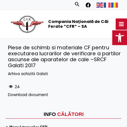
Skip
Search
to
MA
content
Compania Națională de Căi
M
Ferate ”CFR” – SA
Op
Piese de schimb si materiale CF pentru
executarea lucrarilor de verificare a partilor
ascunse ale aparatelor de cale –SRCF
Galati 2017
Arhiva achizitii Galati
24
Download document
INFO
CĂLĂTORI