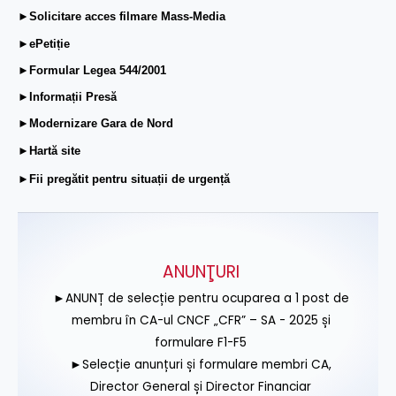
►Solicitare acces filmare Mass-Media
►ePetiție
►Formular Legea 544/2001
►Informații Presă
►Modernizare Gara de Nord
►Hartă site
►Fii pregătit pentru situații de urgență
ANUNŢURI
►ANUNȚ de selecție pentru ocuparea a 1 post de
membru în CA-ul CNCF „CFR” – SA - 2025 și
formulare F1-F5
►Selecție anunțuri și formulare membri CA,
Director General și Director Financiar