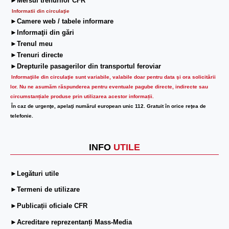
►Mersul trenurilor CFR
Informatii din circulaţie
►Camere web / tabele informare
►Informaţii din gări
►Trenul meu
►Trenuri directe
►Drepturile pasagerilor din transportul feroviar
Informaţiile din circulaţie sunt variabile, valabile doar pentru data şi ora solicitării
lor.
Nu ne asumăm răspunderea pentru eventuale pagube directe, indirecte sau
circumstanțiale produse prin utilizarea acestor informații.
În caz de urgenţe, apelaţi numărul european unic 112. Gratuit în orice reţea de
telefonie.
INFO
UTILE
►Legături utile
►Termeni de utilizare
►Publicații oficiale CFR
►Acreditare reprezentanți Mass-Media