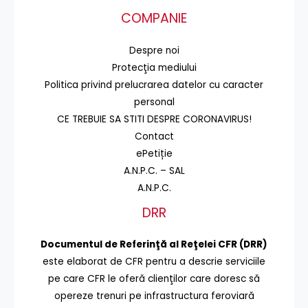
COMPANIE
Despre noi
Protecţia mediului
Politica privind prelucrarea datelor cu caracter
personal
CE TREBUIE SA STITI DESPRE CORONAVIRUS!
Contact
ePetiție
A.N.P.C. – SAL
A.N.P.C.
DRR
Documentul de Referinţă al Reţelei CFR (DRR)
este elaborat de CFR pentru a descrie serviciile
pe care CFR le oferă clienţilor care doresc să
opereze trenuri pe infrastructura feroviară