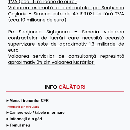
TVA (cca. 15 milioane de euro)
Valoarea estimată a contractului pe Secţiunea
Coşlariu – Simeria este de 47.199.031 lei fără TVA
(cca. 10 milioane de euro)
Pe Sec
ţ
iunea Sighişoara – Simeria valoarea
contractelor de lucrări care necesită această
supervizare este de aproximativ 1,3 miliarde de
euro.
Valoarea serviciilor de consultanţă reprezintă
aproximativ 2% din valoarea lucrărilor.
INFO
CĂLĂTORI
►Mersul trenurilor CFR
Informatii din circulaţie
►Camere web / tabele informare
►Informaţii din gări
►Trenul meu