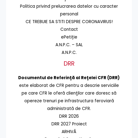
Politica privind prelucrarea datelor cu caracter
personal
CE TREBUIE SA STITI DESPRE CORONAVIRUS!
Contact
ePetiție
A.N.P.C. – SAL
A.N.P.C.
DRR
Documentul de Referinţă al Reţelei CFR (DRR)
este elaborat de CFR pentru a descrie serviciile
pe care CFR le oferă clienţilor care doresc să
opereze trenuri pe infrastructura feroviară
administrată de CFR.
DRR 2026
DRR 2027 Proiect
ARHIVĂ