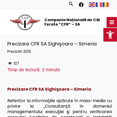
Skip
Search
to
MA
content
Compania Națională de Căi
M
Ferate ”CFR” – SA
Op
Precizare CFR SA Sighişoara – Simeria
Precizări 2013
107
Timp de lectură:
2
minute
Precizare CFR SA Sighişoara – Simeria
Referitor la informaţiile apărute în mass-media cu
privire la „Consultanţă în domeniul
managementului execuţiei şi pentru verificarea