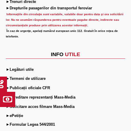
►Trenuri directe
►Drepturile pasagerilor din transportul feroviar
Informaţiile din circulaţie sunt variabile, valabile doar pentru data şi ora solicitării
lor.
Nu ne asumăm răspunderea pentru eventuale pagube directe, indirecte sau
circumstanțiale produse prin utilizarea acestor informații.
În caz de urgenţe, apelaţi numărul european unic 112. Gratuit în orice reţea de
telefonie.
INFO
UTILE
►Legături utile
►Termeni de utilizare
►Publicații oficiale CFR
►Acreditare reprezentanți Mass-Media
►Solicitare acces filmare Mass-Media
►ePetiție
►Formular Legea 544/2001