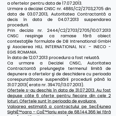
a ofertelor pentru data de 17.07.2013.
Urmare a deciziei CNSC nr. 488S
/C2/2703,2705 din
data de 03.07.2013, Autoritatea Contractantă a
decis în data de 04.07.2013 suspendarea
procedurii.
Prin decizia nr. 2444/C2/2703/2705/10.07.2013
CNSC respinge ca ramase fără obiect
contestaţiile formulate de DB Intrenational GmbH
şi Asocierea HILL INTERNATIONAL N.V. – INECO -
EGIS ROMANIA.
Î
n data de 12.07.2013 procedura a fost reluată.
Ca urmare a Deciziei CNSC, Autoritatea
Contractantă prelungeşte termenul limită de
depunere a ofertelor şi de deschidere cu perioada
corespunzătoare suspendării procedurii până la
31.07.2013( erata nr. 39470/13.07.2013).
Ofertele s-au deschis î
n data de 31.07.2013. Au fost
depuse câte 6 oferte pentru fiecare din cele 2
loturi. Ofertele sunt în perioada de evaluare.
Valoarea estimată a contractului pe SecÈ›iunea
SighiÈ™oara – CoÈ™lariu este de 68.144.366 lei fără