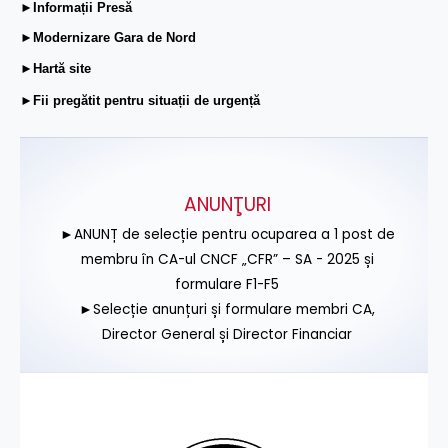
►Informații Presă
►Modernizare Gara de Nord
►Hartă site
►Fii pregătit pentru situații de urgență
ANUNŢURI
►ANUNȚ de selecție pentru ocuparea a 1 post de
membru în CA-ul CNCF „CFR” – SA - 2025 și
formulare F1-F5
►Selecție anunțuri și formulare membri CA,
Director General și Director Financiar