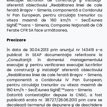
execuţiei lucrărilor de construcţii şi instalaţii”
aferentă obiectivului „Reabilitarea liniei de cale
ferată Braşov – Simeria, componentă a Coridorului
IV Pan European, pentru circulaţia trenurilor cu
viteza maximă de 160 km/h – Sec
iunea
È›
Sighi
oara – Simeria, Compania Naţională de Căi
È™
Ferate CFR SA face următoarea,
Precizare
Î
n data de 30.04.2013 prin anunţul nr 143419 s-a
publicat în SEAP documentaţia referitoare la
,,
Consultanţă în domeniul managementului
execuţiei şi pentru verificarea execuţiei lucrărilor
de construcţii şi instalaţii” aferentă obiectivului
„Reabilitarea liniei de cale ferată Braşov – Simeria,
componentă a Coridorului IV Pan European,
pentru circulaţia trenurilor cu viteza maximă de
160 km/h – Sec
iunea Sighi
oara – Simeria.
È›
È™
Datorită contestaţ
iilor depuse la CNSC, a fost
publicată erata nr. 38727/28.06.2013 prin care se
decalează termenul de depunere şi de deschidere