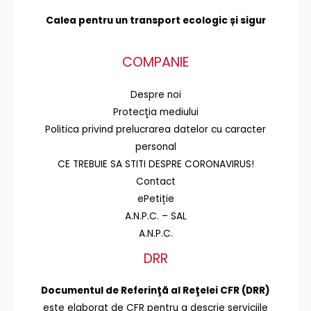
Calea pentru un transport
ecologic și sigur
COMPANIE
Despre noi
Protecţia mediului
Politica privind prelucrarea datelor cu caracter
personal
CE TREBUIE SA STITI DESPRE CORONAVIRUS!
Contact
ePetiție
A.N.P.C. – SAL
A.N.P.C.
DRR
Documentul de Referinţă al Reţelei CFR (DRR)
este elaborat de CFR pentru a descrie serviciile