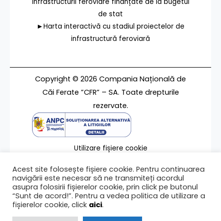
infrastructurii feroviare finanțate de la bugetul
de stat
►Harta interactivă cu stadiul proiectelor de
infrastructură feroviară
Copyright © 2026 Compania Națională de
Căi Ferate ”CFR” – SA. Toate drepturile
rezervate.
Utilizare fișiere cookie
Termeni de utilizare
Acest site folosește fișiere cookie. Pentru continuarea
Contact
navigării este necesar să ne transmiteți acordul
asupra folosirii fișierelor cookie, prin click pe butonul
“Sunt de acord!”. Pentru a vedea politica de utilizare a
fișierelor cookie, click
aici
.
Ultima modificare a paginii 27/05/2024