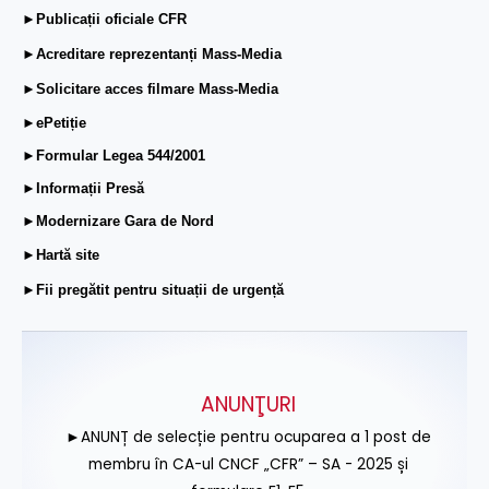
►Publicații oficiale CFR
►Acreditare reprezentanți Mass-Media
►Solicitare acces filmare Mass-Media
►ePetiție
►Formular Legea 544/2001
►Informații Presă
►Modernizare Gara de Nord
►Hartă site
►Fii pregătit pentru situații de urgență
ANUNŢURI
►ANUNȚ de selecție pentru ocuparea a 1 post de
membru în CA-ul CNCF „CFR” – SA - 2025 și