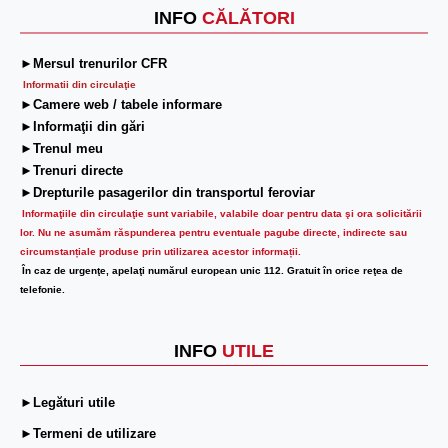
INFO
CĂLĂTORI
►Mersul trenurilor CFR
Informatii din circulaţie
►Camere web / tabele informare
►Informaţii din gări
►Trenul meu
►Trenuri directe
►Drepturile pasagerilor din transportul feroviar
Informaţiile din circulaţie sunt variabile, valabile doar pentru data şi ora solicitării
lor.
Nu ne asumăm răspunderea pentru eventuale pagube directe, indirecte sau
circumstanțiale produse prin utilizarea acestor informații.
În caz de urgenţe, apelaţi numărul european unic 112. Gratuit în orice reţea de
telefonie.
INFO
UTILE
►Legături utile
►Termeni de utilizare