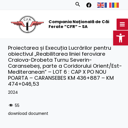
Skip
Search
to
MA
content
Compania Națională de Căi
M
Ferate ”CFR” – SA
Op
Proiectarea și Execuția Lucrărilor pentru
obiectivul „Reabilitarea liniei feroviare
Craiova-Drobeta Turnu Severin-
Caransebeș, parte a Coridorului Orient/Est-
Mediteranean” – LOT 6 : CAP X PO NOU
POARTA – CARANSEBES KM 436+887 – KM
474+046,53
2024
55
download document