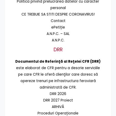
Politica privind prelucrarea datelor cu caracter
personal
CE TREBUIE SA STITI DESPRE CORONAVIRUS!
Contact
ePetiție
A.N.P.C. – SAL
A.N.P.C.
DRR
Documentul de Referinţă al Reţelei CFR (DRR)
este elaborat de CFR pentru a descrie serviciile
pe care CFR le oferă clienţilor care doresc să
opereze trenuri pe infrastructura feroviară
administrată de CFR.
DRR 2026
DRR 2027 Proiect
ARHIVĂ
Proceduri Operaționale