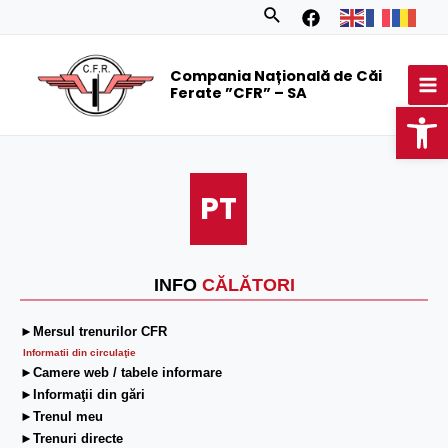
Skip
Search
to
MA
content
Compania Națională de Căi
M
Ferate ”CFR” – SA
Op
PT
INFO
CĂLĂTORI
►Mersul trenurilor CFR
Informatii din circulaţie
►Camere web / tabele informare
►Informaţii din gări
►Trenul meu
►Trenuri directe