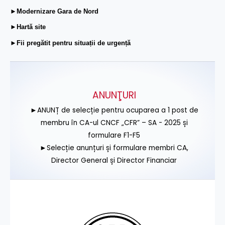
►Modernizare Gara de Nord
►Hartă site
►Fii pregătit pentru situații de urgență
ANUNŢURI
►ANUNȚ de selecție pentru ocuparea a 1 post de
membru în CA-ul CNCF „CFR” – SA - 2025 și
formulare F1-F5
►Selecție anunțuri și formulare membri CA,
Director General și Director Financiar