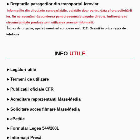
►Drepturile pasagerilor din transportul feroviar
Informaţiile din circulaţie sunt variabile, valabile doar pentru data şi ora solicitării
lor.
Nu ne asumăm răspunderea pentru eventuale pagube directe, indirecte sau
circumstanțiale produse prin utilizarea acestor informații.
În caz de urgenţe, apelaţi numărul european unic 112. Gratuit în orice reţea de
telefonie.
INFO
UTILE
►Legături utile
►Termeni de utilizare
►Publicații oficiale CFR
►Acreditare reprezentanți Mass-Media
►Solicitare acces filmare Mass-Media
►ePetiție
►Formular Legea 544/2001
►Informații Presă