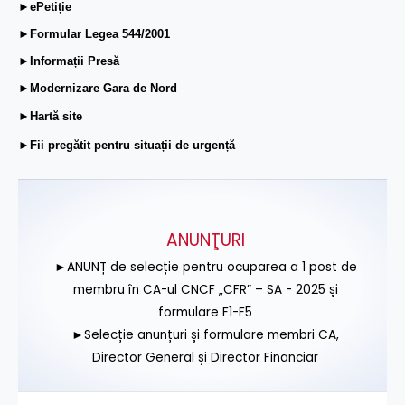
►ePetiție
►Formular Legea 544/2001
►Informații Presă
►Modernizare Gara de Nord
►Hartă site
►Fii pregătit pentru situații de urgență
ANUNŢURI
►ANUNȚ de selecție pentru ocuparea a 1 post de
membru în CA-ul CNCF „CFR” – SA - 2025 și
formulare F1-F5
►Selecție anunțuri și formulare membri CA,
Director General și Director Financiar