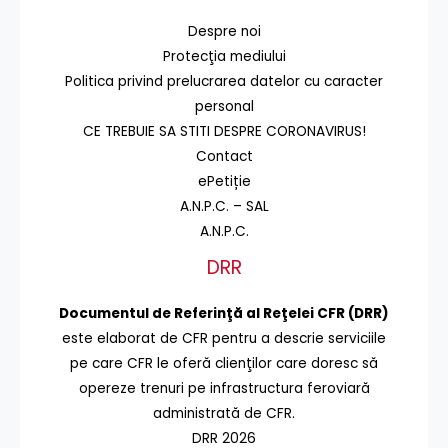
Despre noi
Protecţia mediului
Politica privind prelucrarea datelor cu caracter
personal
CE TREBUIE SA STITI DESPRE CORONAVIRUS!
Contact
ePetiție
A.N.P.C. – SAL
A.N.P.C.
DRR
Documentul de Referinţă al Reţelei CFR (DRR)
este elaborat de CFR pentru a descrie serviciile
pe care CFR le oferă clienţilor care doresc să
opereze trenuri pe infrastructura feroviară
administrată de CFR.
DRR 2026