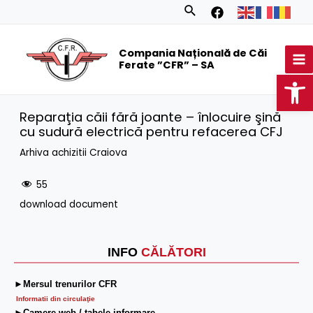
Skip
Search
to
MA
content
Compania Națională de Căi
M
Ferate ”CFR” – SA
Op
Reparaţia căii fără joante – înlocuire şină
cu sudură electrică pentru refacerea CFJ
Arhiva achizitii Craiova
55
download document
INFO
CĂLĂTORI
►Mersul trenurilor CFR
Informatii din circulaţie