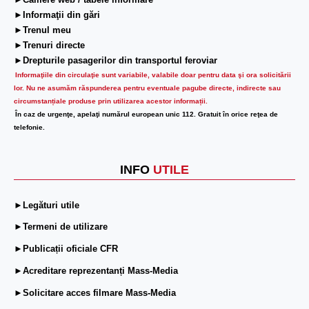
►Camere web / tabele informare
►Informaţii din gări
►Trenul meu
►Trenuri directe
►Drepturile pasagerilor din transportul feroviar
Informaţiile din circulaţie sunt variabile, valabile doar pentru data şi ora solicitării
lor.
Nu ne asumăm răspunderea pentru eventuale pagube directe, indirecte sau
circumstanțiale produse prin utilizarea acestor informații.
În caz de urgenţe, apelaţi numărul european unic 112. Gratuit în orice reţea de
telefonie.
INFO
UTILE
►Legături utile
►Termeni de utilizare
►Publicații oficiale CFR
►Acreditare reprezentanți Mass-Media
►Solicitare acces filmare Mass-Media