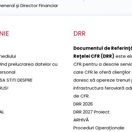
neral și Director Financiar
NIE
DRR
Documentul de Referinţă
mediului
Reţelei CFR (DRR)
este el
ivind prelucrarea datelor cu
CFR pentru a descrie servic
ersonal
care CFR le oferă clienţilor
SA STITI DESPRE
doresc să opereze trenuri
RUS!
infrastructura feroviară a
de CFR.
DRR 2026
SAL
DRR 2027 Proiect
ARHIVĂ
Proceduri Operaționale