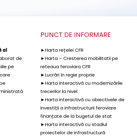
PUNCT DE INFORMARE
 al
►Harta rețelei CFR
aborat de
►Harta – Cresterea mobilitatii pe
iile pe
reteaua feroviara CFR
 care
►Lucrări în regie proprie
 pe
►Harta interactivă cu modernizările
dministrată
trecerilor la nivel
►Harta interactivă cu obiectivele de
investiții a infrastructurii feroviare
finanțate de la bugetul de stat
►Harta interactivă cu stadiul
proiectelor de infrastructură