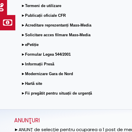
►Termeni de utilizare
►Publicații oficiale CFR
►Acreditare reprezentanți Mass-Media
►Solicitare acces filmare Mass-Media
►ePetiție
►Formular Legea 544/2001
►Informații Presă
►Modernizare Gara de Nord
►Hartă site
►Fii pregătit pentru situații de urgență
ANUNŢURI
►ANUNȚ de selecție pentru ocuparea a 1 post de memb