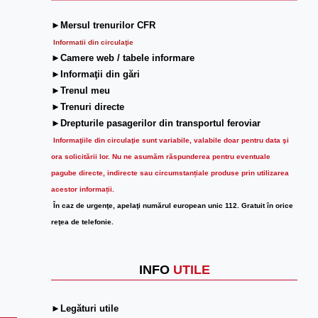
►Mersul trenurilor CFR
Informatii din circulaţie
►Camere web / tabele informare
►Informaţii din gări
►Trenul meu
►Trenuri directe
►Drepturile pasagerilor din transportul feroviar
Informaţiile din circulaţie sunt variabile, valabile doar pentru data şi
ora solicitării lor.
Nu ne asumăm răspunderea pentru eventuale
pagube directe, indirecte sau circumstanțiale produse prin utilizarea
acestor informații.
În caz de urgenţe, apelaţi numărul european unic 112. Gratuit în orice
reţea de telefonie.
INFO
UTILE
►Legături utile