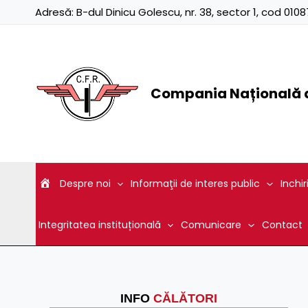
Skip
Adresă:
B-dul Dinicu Golescu, nr. 38, sector 1, cod 01
to
content
Compania Națională d
Despre noi
Informaţii de interes public
Inchir
Integritatea instituțională
Comunicare
Contact
INFO
CĂLĂTORI