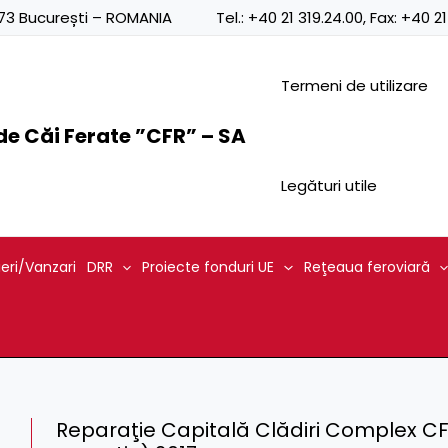
0873 București – ROMANIA
Tel.:
+40 21 319.24.00
, Fax:
+40 21
Termeni de utilizare
e Căi Ferate ”CFR” – SA
Legături utile
ieri/Vanzari
DRR
Proiecte fonduri UE
Reţeaua feroviară
Reparaţie Capitală Clădiri Complex CF 