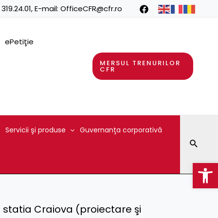
 319.24.01
, E-mail:
OfficeCFR@cfr.ro
ePetiţie
MERSUL TRENURILOR
CFR
Servicii şi produse
Guvernanţa corporativă
Searc
Op
statia Craiova (proiectare şi