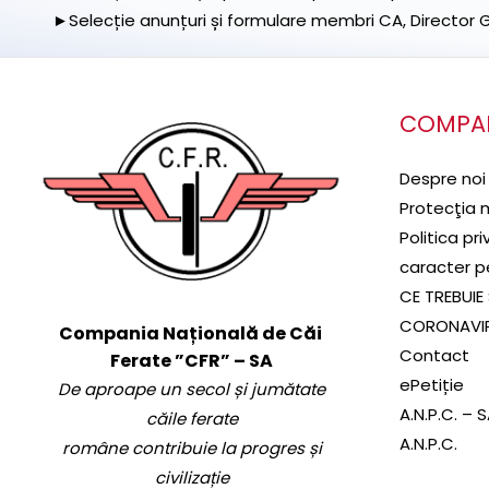
►Selecție anunțuri și formulare membri CA, Director Ge
COMPA
Despre noi
Protecţia 
Politica pr
caracter p
CE TREBUIE 
CORONAVI
Compania Națională de Căi
Contact
Ferate ”CFR” – SA
ePetiție
De aproape un secol și jumătate
A.N.P.C. – 
căile ferate
A.N.P.C.
române contribuie la progres și
civilizație