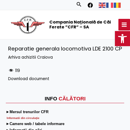
Skip
Search
to
MA
content
Compania Națională de Căi
M
Ferate ”CFR” – SA
Op
Reparatie generala locomotiva LDE 2100 CP
Arhiva achizitii Craiova
119
Download document
INFO
CĂLĂTORI
►Mersul trenurilor CFR
Informatii din circulaţie
►Camere web / tabele informare