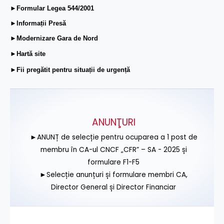
►Formular Legea 544/2001
►Informații Presă
►Modernizare Gara de Nord
►Hartă site
►Fii pregătit pentru situații de urgență
ANUNŢURI
►ANUNȚ de selecție pentru ocuparea a 1 post de
membru în CA-ul CNCF „CFR” – SA - 2025 și
formulare F1-F5
►Selecție anunțuri și formulare membri CA,
Director General și Director Financiar