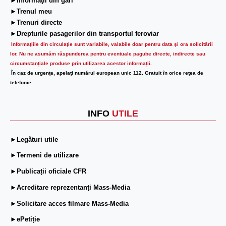
►Informaţii din gări
►Trenul meu
►Trenuri directe
►Drepturile pasagerilor din transportul feroviar
Informaţiile din circulaţie sunt variabile, valabile doar pentru data şi ora solicitării
lor.
Nu ne asumăm răspunderea pentru eventuale pagube directe, indirecte sau
circumstanțiale produse prin utilizarea acestor informații.
În caz de urgenţe, apelaţi numărul european unic 112. Gratuit în orice reţea de
telefonie.
INFO
UTILE
►Legături utile
►Termeni de utilizare
►Publicații oficiale CFR
►Acreditare reprezentanți Mass-Media
►Solicitare acces filmare Mass-Media
►ePetiție