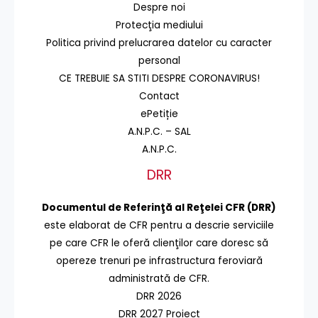
Despre noi
Protecţia mediului
Politica privind prelucrarea datelor cu caracter
personal
CE TREBUIE SA STITI DESPRE CORONAVIRUS!
Contact
ePetiție
A.N.P.C. – SAL
A.N.P.C.
DRR
Documentul de Referinţă al Reţelei CFR (DRR)
este elaborat de CFR pentru a descrie serviciile
pe care CFR le oferă clienţilor care doresc să
opereze trenuri pe infrastructura feroviară
administrată de CFR.
DRR 2026
DRR 2027 Proiect