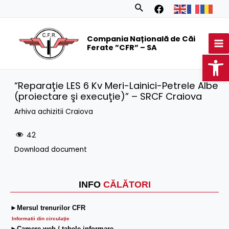
Skip
Search
to
MA
content
Compania Națională de Căi
M
Ferate ”CFR” – SA
Op
“Reparaţie LES 6 Kv Meri-Lainici-Petrele Albe
(proiectare şi execuţie)” – SRCF Craiova
Arhiva achizitii Craiova
42
Download document
INFO
CĂLĂTORI
►Mersul trenurilor CFR
Informatii din circulaţie