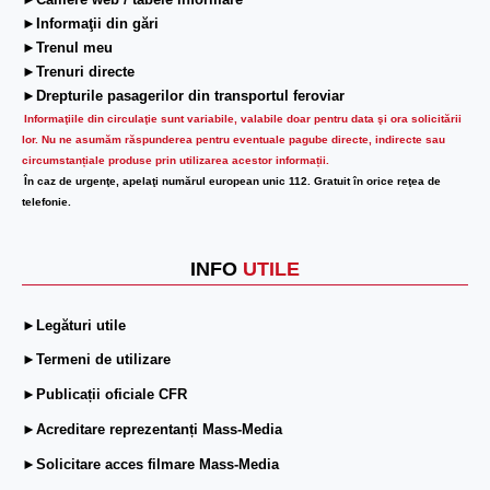
►Camere web / tabele informare
►Informaţii din gări
►Trenul meu
►Trenuri directe
►Drepturile pasagerilor din transportul feroviar
Informaţiile din circulaţie sunt variabile, valabile doar pentru data şi ora solicitării
lor.
Nu ne asumăm răspunderea pentru eventuale pagube directe, indirecte sau
circumstanțiale produse prin utilizarea acestor informații.
În caz de urgenţe, apelaţi numărul european unic 112. Gratuit în orice reţea de
telefonie.
INFO
UTILE
►Legături utile
►Termeni de utilizare
►Publicații oficiale CFR
►Acreditare reprezentanți Mass-Media
►Solicitare acces filmare Mass-Media