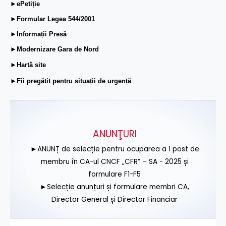
►ePetiție
►Formular Legea 544/2001
►Informații Presă
►Modernizare Gara de Nord
►Hartă site
►Fii pregătit pentru situații de urgență
ANUNŢURI
►ANUNȚ de selecție pentru ocuparea a 1 post de
membru în CA-ul CNCF „CFR” – SA - 2025 și
formulare F1-F5
►Selecție anunțuri și formulare membri CA,
Director General și Director Financiar