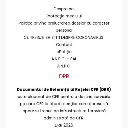
Despre noi
Protecţia mediului
Politica privind prelucrarea datelor cu caracter
personal
CE TREBUIE SA STITI DESPRE CORONAVIRUS!
Contact
ePetiție
A.N.P.C. – SAL
A.N.P.C.
DRR
Documentul de Referinţă al Reţelei CFR (DRR)
este elaborat de CFR pentru a descrie serviciile
pe care CFR le oferă clienţilor care doresc să
opereze trenuri pe infrastructura feroviară
administrată de CFR.
DRR 2026