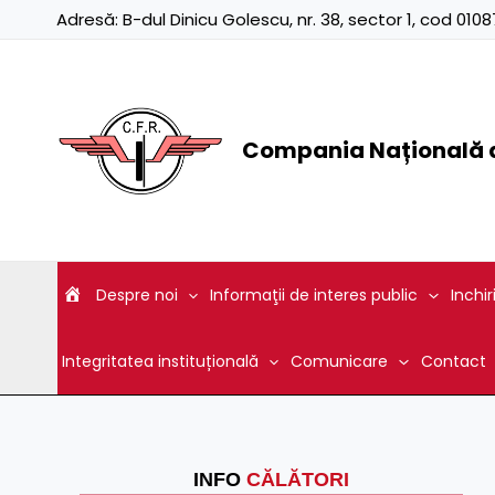
Skip
Adresă:
B-dul Dinicu Golescu, nr. 38, sector 1, cod 01
to
content
Compania Națională d
Despre noi
Informaţii de interes public
Inchir
Integritatea instituțională
Comunicare
Contact
INFO
CĂLĂTORI