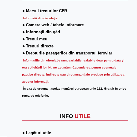
►Mersul trenurilor CFR
Informatii din circulaţie
►Camere web / tabele informare
►Informaţii din gări
►Trenul meu
►Trenuri directe
►Drepturile pasagerilor din transportul feroviar
Informaţiile din circulaţie sunt variabile, valabile doar pentru data şi
ora solicitării lor.
Nu ne asumăm răspunderea pentru eventuale
pagube directe, indirecte sau circumstanțiale produse prin utilizarea
acestor informații.
În caz de urgenţe, apelaţi numărul european unic 112. Gratuit în orice
reţea de telefonie.
INFO
UTILE
►Legături utile