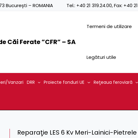
0873 București – ROMANIA
Tel.:
+40 21 319.24.00
, Fax:
+40 21
Termeni de utilizare
e Căi Ferate ”CFR” – SA
Legături utile
ieri/Vanzari
DRR
Proiecte fonduri UE
Reţeaua feroviară
Reparaţie LES 6 Kv Meri-Lainici-Pietrele