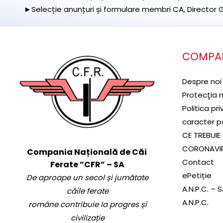
►Selecție anunțuri și formulare membri CA, Director Ge
COMPA
Despre noi
Protecţia 
Politica pr
caracter p
CE TREBUIE 
CORONAVI
Compania Națională de Căi
Contact
Ferate ”CFR” – SA
ePetiție
De aproape un secol și jumătate
A.N.P.C. – 
căile ferate
A.N.P.C.
române contribuie la progres și
civilizație