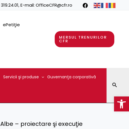
 319.24.01
, E-mail:
OfficeCFR@cfr.ro
ePetiţie
MERSUL TRENURILOR
CFR
Servicii şi produse
Guvernanţa corporativă
Searc
Op
 Albe – proiectare şi execuţie