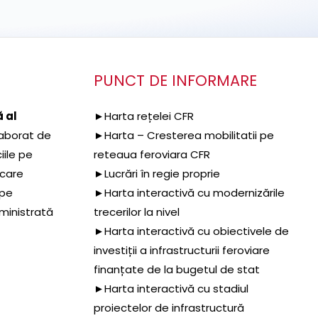
PUNCT DE INFORMARE
 al
►Harta rețelei CFR
aborat de
►Harta – Cresterea mobilitatii pe
iile pe
reteaua feroviara CFR
 care
►Lucrări în regie proprie
 pe
►Harta interactivă cu modernizările
dministrată
trecerilor la nivel
►Harta interactivă cu obiectivele de
investiții a infrastructurii feroviare
finanțate de la bugetul de stat
►Harta interactivă cu stadiul
proiectelor de infrastructură