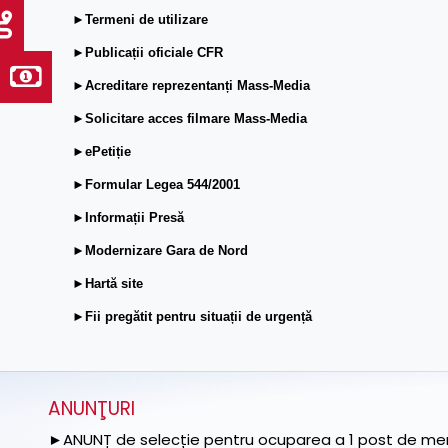
►Termeni de utilizare
►Publicații oficiale CFR
►Acreditare reprezentanți Mass-Media
►Solicitare acces filmare Mass-Media
►ePetiție
►Formular Legea 544/2001
►Informații Presă
►Modernizare Gara de Nord
►Hartă site
►Fii pregătit pentru situații de urgență
ANUNŢURI
►ANUNȚ de selecție pentru ocuparea a 1 post de memb