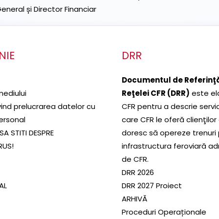
neral și Director Financiar
NIE
DRR
Documentul de Referinţă
mediului
Reţelei CFR (DRR)
este el
ivind prelucrarea datelor cu
CFR pentru a descrie servic
ersonal
care CFR le oferă clienţilor
SA STITI DESPRE
doresc să opereze trenuri
RUS!
infrastructura feroviară a
de CFR.
DRR 2026
SAL
DRR 2027 Proiect
ARHIVĂ
Proceduri Operaționale