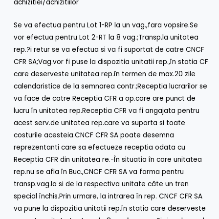
achizitiei/achizitiilor
Se va efectua pentru Lot 1-RP la un vag.,fara vopsire.Se
vor efectua pentru Lot 2-RT la 8 vag.;Transp.la unitatea
rep.?i retur se va efectua si va fi suportat de catre CNCF
CFR SA;Vag.vor fi puse la dispozitia unitatii rep.,în statia CF
care deserveste unitatea rep.în termen de max.20 zile
calendaristice de la semnarea contr.;Receptia lucrarilor se
va face de catre Receptia CFR a op.care are punct de
lucru în unitatea rep.Receptia CFR va fi angajata pentru
acest serv.de unitatea rep.care va suporta si toate
costurile acesteia.CNCF CFR SA poate desemna
reprezentanti care sa efectueze receptia odata cu
Receptia CFR din unitatea re.-În situatia în care unitatea
rep.nu se afla în Buc.,CNCF CFR SA va forma pentru
transp.vag.la si de la respectiva unitate câte un tren
special închis.Prin urmare, la intrarea în rep. CNCF CFR SA
va pune la dispozitia unitatii rep.în statia care deserveste