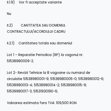
II.1.9) Vor fi acceptate variante
Nu
II.2) CANTITATEA SAU DOMENIUL
CONTRACTULUI/ACORDULUI CADRU
II.2.1) Cantitatea totala sau domeniul
Lot 1 – Reparatie Periodica (RP) la vagonul nr.
51538980009-2.
Lot 2- Revizii Tehnice la 8 vagoane cu numarul de
circulatie 51538980001-9; 51538980005-0; 51538980012-6;
51538980013-4; 51538980014-2; 51538980015-9;
51539980017-3; 51531930190-6;
Valoarea estimata fara TVA: 109,500 RON