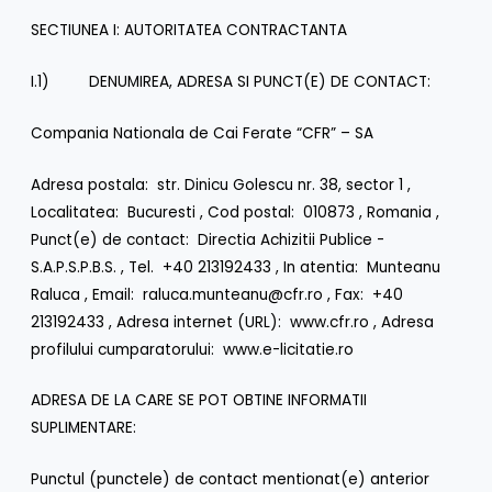
SECTIUNEA I: AUTORITATEA CONTRACTANTA
I.1) DENUMIREA, ADRESA SI PUNCT(E) DE CONTACT:
Compania Nationala de Cai Ferate “CFR” – SA
Adresa postala: str. Dinicu Golescu nr. 38, sector 1 ,
Localitatea: Bucuresti , Cod postal: 010873 , Romania ,
Punct(e) de contact: Directia Achizitii Publice -
S.A.P.S.P.B.S. , Tel. +40 213192433 , In atentia: Munteanu
Raluca , Email: raluca.munteanu@cfr.ro , Fax: +40
213192433 , Adresa internet (URL): www.cfr.ro , Adresa
profilului cumparatorului: www.e-licitatie.ro
ADRESA DE LA CARE SE POT OBTINE INFORMATII
SUPLIMENTARE:
Punctul (punctele) de contact mentionat(e) anterior