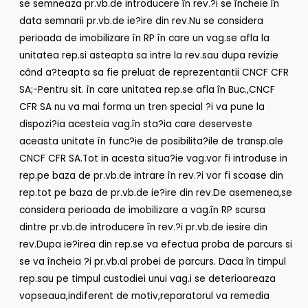
se semneaza pr.vb.de introducere în rev.?i se încheie în
data semnarii pr.vb.de ie?ire din rev.Nu se considera
perioada de imobilizare în RP în care un vag.se afla la
unitatea rep.si asteapta sa intre la rev.sau dupa revizie
când a?teapta sa fie preluat de reprezentantii CNCF CFR
SA;-Pentru sit. în care unitatea rep.se afla în Buc.,CNCF
CFR SA nu va mai forma un tren special ?i va pune la
dispozi?ia acesteia vag.în sta?ia care deserveste
aceasta unitate în func?ie de posibilita?ile de transp.ale
CNCF CFR SA.Tot in acesta situa?ie vag.vor fi introduse in
rep.pe baza de pr.vb.de intrare în rev.?i vor fi scoase din
rep.tot pe baza de pr.vb.de ie?ire din rev.De asemenea,se
considera perioada de imobilizare a vag.în RP scursa
dintre pr.vb.de introducere în rev.?i pr.vb.de iesire din
rev.Dupa ie?irea din rep.se va efectua proba de parcurs si
se va încheia ?i pr.vb.al probei de parcurs. Daca în timpul
rep.sau pe timpul custodiei unui vag.i se deterioareaza
vopseaua,indiferent de motiv,reparatorul va remedia