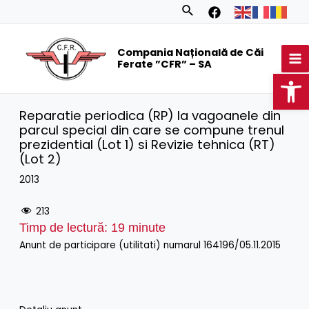
Skip
Search
to
MA
content
Compania Națională de Căi
M
Ferate ”CFR” – SA
Op
Reparatie periodica (RP) la vagoanele din
parcul special din care se compune trenul
prezidential (Lot 1) si Revizie tehnica (RT)
(Lot 2)
2013
213
Timp de lectură:
19
minute
Anunt de participare (utilitati) numarul 164196/05.11.2015