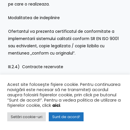
pe care o realizeaza.
Modalitatea de indeplinire
Ofertantul va prezenta certificatul de conformitate a
implementarii sistemului calitatii conform SR EN ISO 9001
sau echivalent, copie legalizata / copie lizibila cu
mentiunea „conform cu originalul”.
III.2.4) Contracte rezervate
Nu
Acest site folosește fișiere cookie. Pentru continuarea
navigării este necesar să ne transmiteți acordul
III.3) CONDITII SPECIFICE PENTRU CONTRACTELE DE
asupra folosirii fișierelor cookie, prin click pe butonul
“Sunt de acord!”. Pentru a vedea politica de utilizare a
SERVICII
fișierelor cookie, click
aici
.
III.3.1) Prestarea serviciilor in cauza este rezervata unei
Setări cookie-uri
Sunt de acord!
anumite profesii