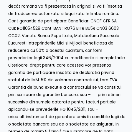
decât româna va fi prezentata în original si va fi însotita
de traducerea autorizata si legalizata în limba româna.
Cont garantie de participare: Beneficiar: CNCF CFR SA,
CUI: RO11054529 Cont IBAN : RO76 BITR BU5R ON03 6603
CC02, Veneto Banca Scpa Italia, Motebelluna Sucursala
Bucuresti Întreprinderile Mici si Mijlocii beneficiaza de
reducerea cu 50% a acestui cuantum, conform
prevederilor legii 346/2004 cu modificarile si completarile
ulterioare, drept pentru care acestea vor prezenta
garantia de participare însotita de declaratia privind
statutul de IMM. 5% din valoarea contractului, fara TVA.
Garantia de buna executie a contractului se va constitui
prin scrisoare de garantie bancara, sau – prin retineri
succesive din sumele datorate pentru facturi partiale
aplicandu-se prevederile HG 1045/2011, sau –
orice alt instrument de garantare emis în conditiile legii de
o societate bancara sau de o societate de asigurari, in
termen de maxim 5 (cinci) zile lucratoare de la data