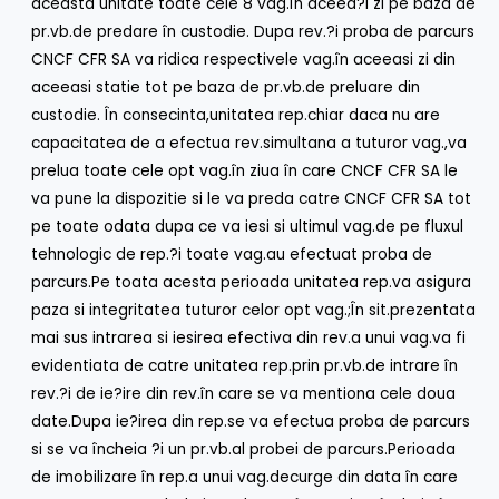
aceasta unitate toate cele 8 vag.în aceea?i zi pe baza de
pr.vb.de predare în custodie. Dupa rev.?i proba de parcurs
CNCF CFR SA va ridica respectivele vag.în aceeasi zi din
aceeasi statie tot pe baza de pr.vb.de preluare din
custodie. În consecinta,unitatea rep.chiar daca nu are
capacitatea de a efectua rev.simultana a tuturor vag.,va
prelua toate cele opt vag.în ziua în care CNCF CFR SA le
va pune la dispozitie si le va preda catre CNCF CFR SA tot
pe toate odata dupa ce va iesi si ultimul vag.de pe fluxul
tehnologic de rep.?i toate vag.au efectuat proba de
parcurs.Pe toata acesta perioada unitatea rep.va asigura
paza si integritatea tuturor celor opt vag.;În sit.prezentata
mai sus intrarea si iesirea efectiva din rev.a unui vag.va fi
evidentiata de catre unitatea rep.prin pr.vb.de intrare în
rev.?i de ie?ire din rev.în care se va mentiona cele doua
date.Dupa ie?irea din rep.se va efectua proba de parcurs
si se va încheia ?i un pr.vb.al probei de parcurs.Perioada
de imobilizare în rep.a unui vag.decurge din data în care