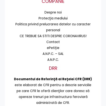
COMPANIE
Despre noi
Protecţia mediului
Politica privind prelucrarea datelor cu caracter
personal
CE TREBUIE SA STITI DESPRE CORONAVIRUS!
Contact
ePetiție
A.N.P.C. – SAL
A.N.P.C.
DRR
Documentul de Referinţă al Reţelei CFR (DRR)
este elaborat de CFR pentru a descrie serviciile
pe care CFR le oferă clienţilor care doresc să
opereze trenuri pe infrastructura feroviară
administrată de CFR.