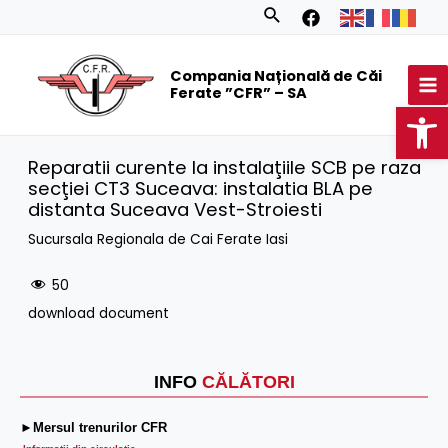
Skip
Search
to
MA
content
Compania Națională de Căi
M
Ferate ”CFR” – SA
Op
Reparatii curente la instalaţiile SCB pe raza
secţiei CT3 Suceava: instalatia BLA pe
distanta Suceava Vest-Stroiesti
Sucursala Regionala de Cai Ferate Iasi
50
download document
INFO
CĂLĂTORI
►Mersul trenurilor CFR