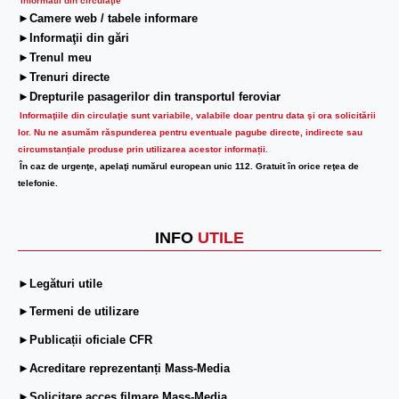
Informatii din circulaţie
►Camere web / tabele informare
►Informaţii din gări
►Trenul meu
►Trenuri directe
►Drepturile pasagerilor din transportul feroviar
Informaţiile din circulaţie sunt variabile, valabile doar pentru data şi ora solicitării
lor.
Nu ne asumăm răspunderea pentru eventuale pagube directe, indirecte sau
circumstanțiale produse prin utilizarea acestor informații.
În caz de urgenţe, apelaţi numărul european unic 112. Gratuit în orice reţea de
telefonie.
INFO
UTILE
►Legături utile
►Termeni de utilizare
►Publicații oficiale CFR
►Acreditare reprezentanți Mass-Media
►Solicitare acces filmare Mass-Media