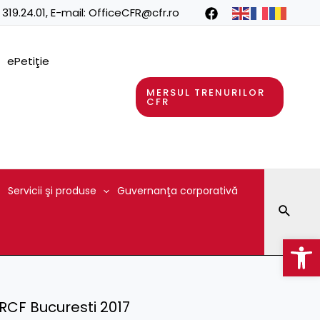
 319.24.01
, E-mail:
OfficeCFR@cfr.ro
ePetiţie
MERSUL TRENURILOR
CFR
Servicii şi produse
Guvernanţa corporativă
Searc
Op
SRCF Bucuresti 2017