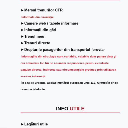
►Mersul trenurilor CFR
Informatii din circulaţie
►Camere web / tabele informare
►Informaţii din gări
►Trenul meu
►Trenuri directe
►Drepturile pasagerilor din transportul feroviar
Informaţiile din circulaţie sunt variabile, valabile doar pentru data şi
ora solicitării lor.
Nu ne asumăm răspunderea pentru eventuale
pagube directe, indirecte sau circumstanțiale produse prin utilizarea
acestor informații.
În caz de urgenţe, apelaţi numărul european unic 112. Gratuit în orice
reţea de telefonie.
INFO
UTILE
►Legături utile