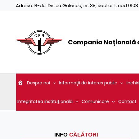
Skip
Adresă:
B-dul Dinicu Golescu, nr. 38, sector 1, cod 01
to
content
Compania Națională d
Despre noi
Informaţii de interes public
Inchir
Integritatea instituțională
Comunicare
Contact
INFO
CĂLĂTORI