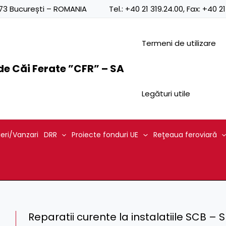
0873 București – ROMANIA
Tel.:
+40 21 319.24.00
, Fax:
+40 21
Termeni de utilizare
e Căi Ferate ”CFR” – SA
Legături utile
ieri/Vanzari
DRR
Proiecte fonduri UE
Reţeaua feroviară
Reparatii curente la instalatiile SCB – 