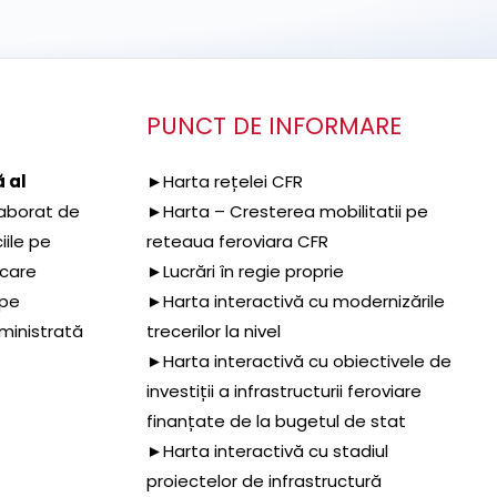
PUNCT DE INFORMARE
 al
►Harta rețelei CFR
aborat de
►Harta – Cresterea mobilitatii pe
iile pe
reteaua feroviara CFR
 care
►Lucrări în regie proprie
 pe
►Harta interactivă cu modernizările
dministrată
trecerilor la nivel
►Harta interactivă cu obiectivele de
investiții a infrastructurii feroviare
finanțate de la bugetul de stat
►Harta interactivă cu stadiul
proiectelor de infrastructură