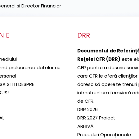
neral și Director Financiar
NIE
DRR
Documentul de Referinţă
mediului
Reţelei CFR (DRR)
este el
ivind prelucrarea datelor cu
CFR pentru a descrie servic
ersonal
care CFR le oferă clienţilor
SA STITI DESPRE
doresc să opereze trenuri
RUS!
infrastructura feroviară a
de CFR.
DRR 2026
SAL
DRR 2027 Proiect
ARHIVĂ
Proceduri Operaționale