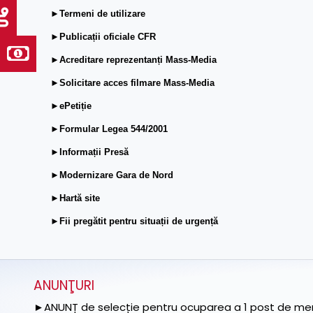
►Termeni de utilizare
►Publicații oficiale CFR
►Acreditare reprezentanți Mass-Media
►Solicitare acces filmare Mass-Media
►ePetiție
►Formular Legea 544/2001
►Informații Presă
►Modernizare Gara de Nord
►Hartă site
►Fii pregătit pentru situații de urgență
ANUNŢURI
►ANUNȚ de selecție pentru ocuparea a 1 post de memb