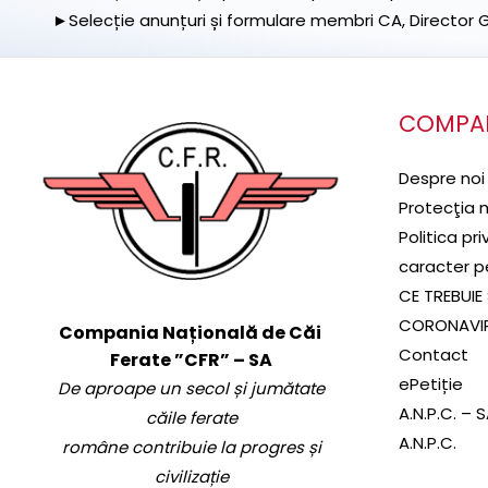
►Selecție anunțuri și formulare membri CA, Director Ge
COMPA
Despre noi
Protecţia 
Politica pr
caracter p
CE TREBUIE 
CORONAVI
Compania Națională de Căi
Contact
Ferate ”CFR” – SA
ePetiție
De aproape un secol și jumătate
A.N.P.C. – 
căile ferate
A.N.P.C.
române contribuie la progres și
civilizație