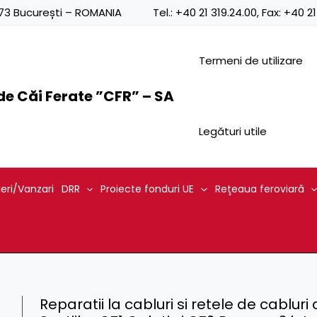
0873 București – ROMANIA
Tel.:
+40 21 319.24.00
, Fax:
+40 21
Termeni de utilizare
e Căi Ferate ”CFR” – SA
Legături utile
ieri/Vanzari
DRR
Proiecte fonduri UE
Reţeaua feroviară
Reparatii la cabluri si retele de cabluri