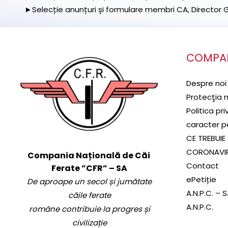
►Selecție anunțuri și formulare membri CA, Director Ge
COMPA
Despre noi
Protecţia 
Politica pr
caracter p
CE TREBUIE 
CORONAVI
Compania Națională de Căi
Contact
Ferate ”CFR” – SA
ePetiție
De aproape un secol și jumătate
A.N.P.C. – 
căile ferate
A.N.P.C.
române contribuie la progres și
civilizație