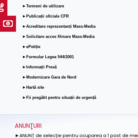
►Termeni de utilizare
►Publicații oficiale CFR
►Acreditare reprezentanți Mass-Media
►Solicitare acces filmare Mass-Media
►ePetiție
►Formular Legea 544/2001
►Informații Presă
►Modernizare Gara de Nord
►Hartă site
►Fii pregătit pentru situații de urgență
ANUNŢURI
►ANUNȚ de selecție pentru ocuparea a 1 post de memb