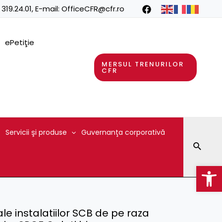
 319.24.01
, E-mail:
OfficeCFR@cfr.ro
ePetiţie
MERSUL TRENURILOR
CFR
Servicii şi produse
Guvernanţa corporativă
Searc
Op
 ale instalatiilor SCB de pe raza