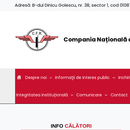
Skip
Adresă:
B-dul Dinicu Golescu, nr. 38, sector 1, cod 01
to
content
Compania Națională d
Despre noi
Informaţii de interes public
Inchir
Integritatea instituțională
Comunicare
Contact
INFO
CĂLĂTORI