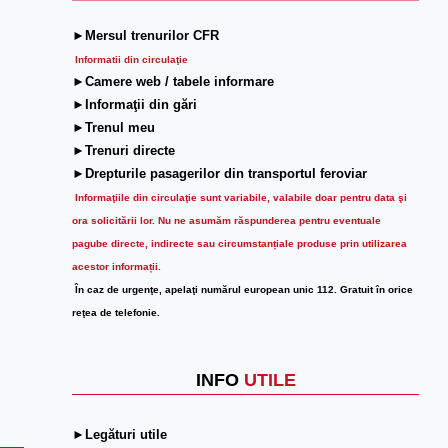
►Mersul trenurilor CFR
Informatii din circulaţie
►Camere web / tabele informare
►Informaţii din gări
►Trenul meu
►Trenuri directe
►Drepturile pasagerilor din transportul feroviar
Informaţiile din circulaţie sunt variabile, valabile doar pentru data şi
ora solicitării lor.
Nu ne asumăm răspunderea pentru eventuale
pagube directe, indirecte sau circumstanțiale produse prin utilizarea
acestor informații.
În caz de urgenţe, apelaţi numărul european unic 112. Gratuit în orice
reţea de telefonie.
INFO
UTILE
►Legături utile