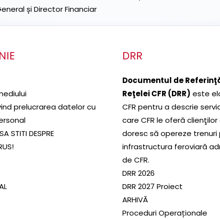
neral și Director Financiar
NIE
DRR
Documentul de Referinţă
mediului
Reţelei CFR (DRR)
este el
ivind prelucrarea datelor cu
CFR pentru a descrie servic
ersonal
care CFR le oferă clienţilor
SA STITI DESPRE
doresc să opereze trenuri
RUS!
infrastructura feroviară a
de CFR.
DRR 2026
SAL
DRR 2027 Proiect
ARHIVĂ
Proceduri Operaționale