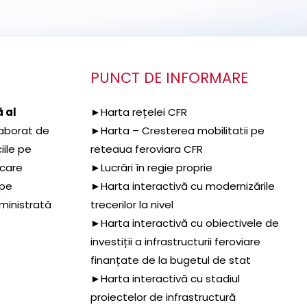
PUNCT DE INFORMARE
 al
►Harta rețelei CFR
aborat de
►Harta – Cresterea mobilitatii pe
iile pe
reteaua feroviara CFR
 care
►Lucrări în regie proprie
 pe
►Harta interactivă cu modernizările
dministrată
trecerilor la nivel
►Harta interactivă cu obiectivele de
investiții a infrastructurii feroviare
finanțate de la bugetul de stat
►Harta interactivă cu stadiul
proiectelor de infrastructură