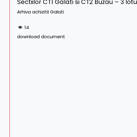
Sectiilor CT1 Galati si CT2 Buzau – 3 lot
Arhiva achizitii Galati
14
download document