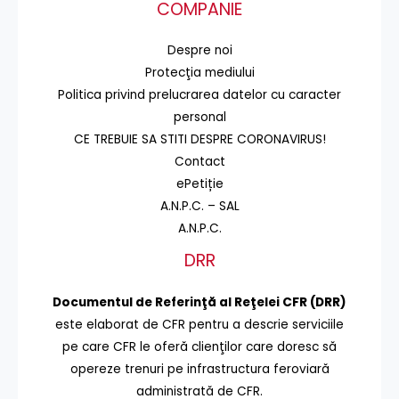
COMPANIE
Despre noi
Protecţia mediului
Politica privind prelucrarea datelor cu caracter
personal
CE TREBUIE SA STITI DESPRE CORONAVIRUS!
Contact
ePetiție
A.N.P.C. – SAL
A.N.P.C.
DRR
Documentul de Referinţă al Reţelei CFR (DRR)
este elaborat de CFR pentru a descrie serviciile
pe care CFR le oferă clienţilor care doresc să
opereze trenuri pe infrastructura feroviară
administrată de CFR.