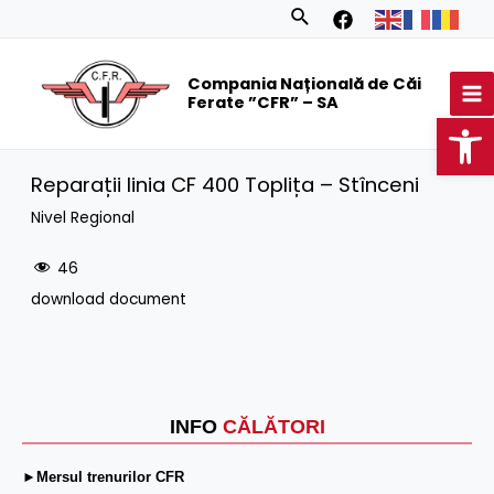
Skip
Search
to
MA
content
Compania Națională de Căi
M
Ferate ”CFR” – SA
Op
Reparații linia CF 400 Toplița – Stînceni
Nivel Regional
46
download document
INFO
CĂLĂTORI
►Mersul trenurilor CFR