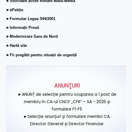
►Solicitare acces filmare Mass-Media
►ePetiție
►Formular Legea 544/2001
►Informații Presă
►Modernizare Gara de Nord
►Hartă site
►Fii pregătit pentru situații de urgență
ANUNŢURI
►ANUNȚ de selecție pentru ocuparea a 1 post de
membru în CA-ul CNCF „CFR” – SA - 2025 și
formulare F1-F5
►Selecție anunțuri și formulare membri CA,
Director General și Director Financiar