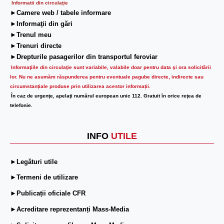
Informatii din circulaţie
►Camere web / tabele informare
►Informaţii din gări
►Trenul meu
►Trenuri directe
►Drepturile pasagerilor din transportul feroviar
Informaţiile din circulaţie sunt variabile, valabile doar pentru data şi ora solicitării
lor.
Nu ne asumăm răspunderea pentru eventuale pagube directe, indirecte sau
circumstanțiale produse prin utilizarea acestor informații.
În caz de urgenţe, apelaţi numărul european unic 112. Gratuit în orice reţea de
telefonie.
INFO
UTILE
►Legături utile
►Termeni de utilizare
►Publicații oficiale CFR
►Acreditare reprezentanți Mass-Media