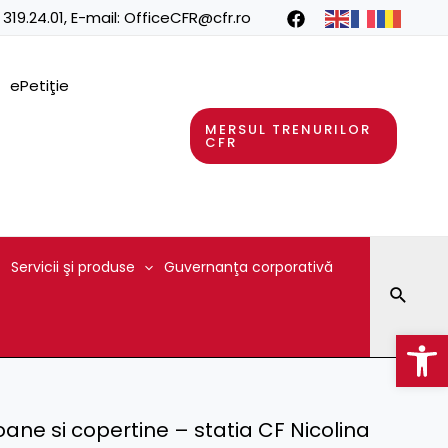
 319.24.01
, E-mail:
OfficeCFR@cfr.ro
ePetiţie
MERSUL TRENURILOR
CFR
Servicii şi produse
Guvernanţa corporativă
Searc
Op
ane si copertine – statia CF Nicolina