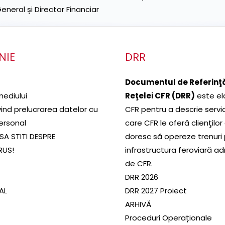
neral și Director Financiar
NIE
DRR
Documentul de Referinţă
mediului
Reţelei CFR (DRR)
este el
ivind prelucrarea datelor cu
CFR pentru a descrie servic
ersonal
care CFR le oferă clienţilor
SA STITI DESPRE
doresc să opereze trenuri
RUS!
infrastructura feroviară a
de CFR.
DRR 2026
SAL
DRR 2027 Proiect
ARHIVĂ
Proceduri Operaționale