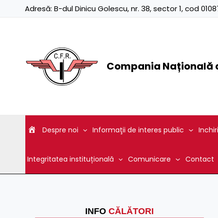
Skip
Adresă:
B-dul Dinicu Golescu, nr. 38, sector 1, cod 01
to
content
Compania Națională d
Despre noi
Informaţii de interes public
Inchir
Integritatea instituțională
Comunicare
Contact
INFO
CĂLĂTORI