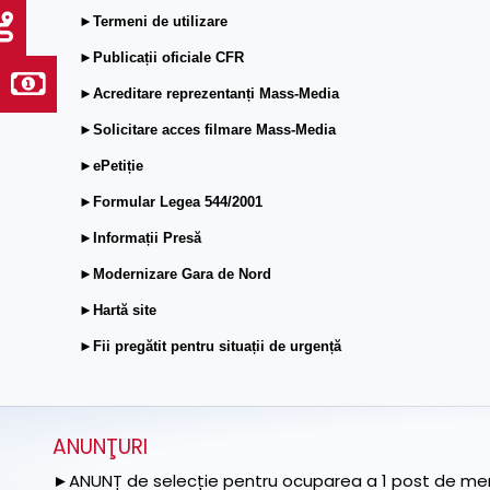
►Termeni de utilizare
►Publicații oficiale CFR
►Acreditare reprezentanți Mass-Media
►Solicitare acces filmare Mass-Media
►ePetiție
►Formular Legea 544/2001
►Informații Presă
►Modernizare Gara de Nord
►Hartă site
►Fii pregătit pentru situații de urgență
ANUNŢURI
►ANUNȚ de selecție pentru ocuparea a 1 post de memb