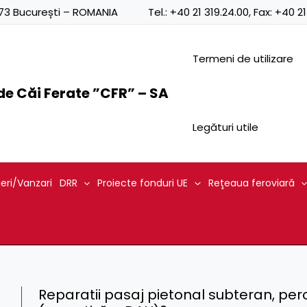
0873 București – ROMANIA
Tel.:
+40 21 319.24.00
, Fax:
+40 21
Termeni de utilizare
e Căi Ferate ”CFR” – SA
Legături utile
ieri/Vanzari
DRR
Proiecte fonduri UE
Reţeaua feroviară
Reparatii pasaj pietonal subteran, pero