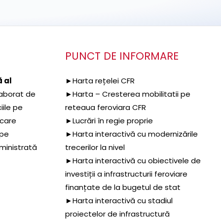
PUNCT DE INFORMARE
 al
►Harta rețelei CFR
aborat de
►Harta – Cresterea mobilitatii pe
iile pe
reteaua feroviara CFR
 care
►Lucrări în regie proprie
 pe
►Harta interactivă cu modernizările
dministrată
trecerilor la nivel
►Harta interactivă cu obiectivele de
investiții a infrastructurii feroviare
finanțate de la bugetul de stat
►Harta interactivă cu stadiul
proiectelor de infrastructură