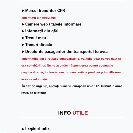
►Mersul trenurilor CFR
Informatii din circulaţie
►Camere web / tabele informare
►Informaţii din gări
►Trenul meu
►Trenuri directe
►Drepturile pasagerilor din transportul feroviar
Informaţiile din circulaţie sunt variabile, valabile doar pentru data şi
ora solicitării lor.
Nu ne asumăm răspunderea pentru eventuale
pagube directe, indirecte sau circumstanțiale produse prin utilizarea
acestor informații.
În caz de urgenţe, apelaţi numărul european unic 112. Gratuit în orice
reţea de telefonie.
INFO
UTILE
►Legături utile