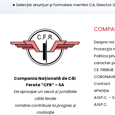
►Selecție anunțuri și formulare membri CA, Director Ge
COMPA
Despre noi
Protecţia 
Politica pr
caracter p
CE TREBUIE 
CORONAVI
Compania Națională de Căi
Contact
Ferate ”CFR” – SA
ePetiție
De aproape un secol și jumătate
A.N.P.C. – 
căile ferate
A.N.P.C.
române contribuie la progres și
civilizație