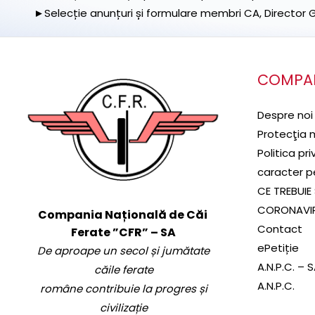
►Selecție anunțuri și formulare membri CA, Director Ge
COMPA
Despre noi
Protecţia 
Politica pr
caracter p
CE TREBUIE 
CORONAVI
Compania Națională de Căi
Contact
Ferate ”CFR” – SA
ePetiție
De aproape un secol și jumătate
A.N.P.C. – 
căile ferate
A.N.P.C.
române contribuie la progres și
civilizație