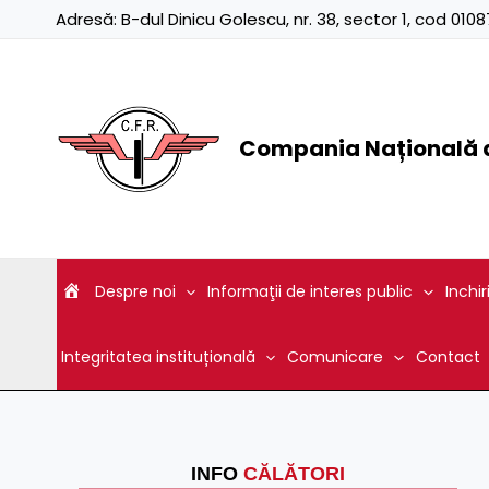
Skip
Adresă:
B-dul Dinicu Golescu, nr. 38, sector 1, cod 01
to
content
Compania Națională d
Despre noi
Informaţii de interes public
Inchir
Integritatea instituțională
Comunicare
Contact
INFO
CĂLĂTORI