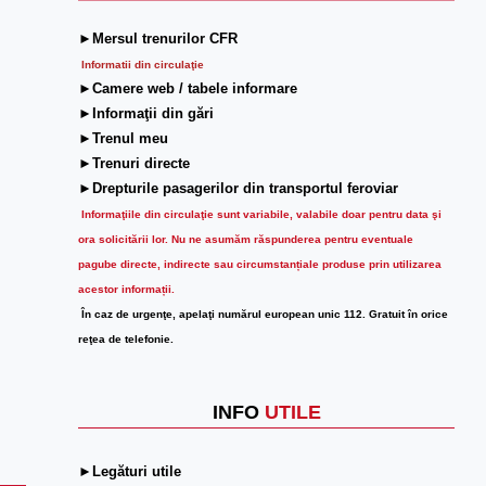
►Mersul trenurilor CFR
Informatii din circulaţie
►Camere web / tabele informare
►Informaţii din gări
►Trenul meu
►Trenuri directe
►Drepturile pasagerilor din transportul feroviar
Informaţiile din circulaţie sunt variabile, valabile doar pentru data şi
ora solicitării lor.
Nu ne asumăm răspunderea pentru eventuale
pagube directe, indirecte sau circumstanțiale produse prin utilizarea
acestor informații.
În caz de urgenţe, apelaţi numărul european unic 112. Gratuit în orice
reţea de telefonie.
INFO
UTILE
►Legături utile