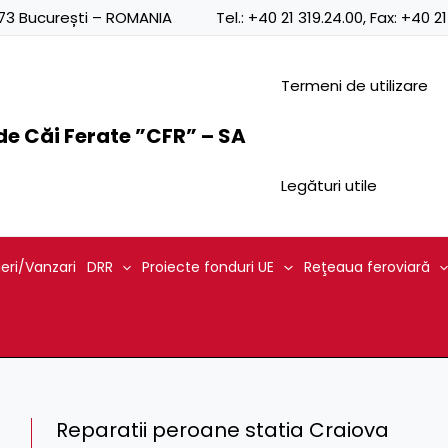
0873 București – ROMANIA
Tel.:
+40 21 319.24.00
, Fax:
+40 21
Termeni de utilizare
e Căi Ferate ”CFR” – SA
Legături utile
ieri/Vanzari
DRR
Proiecte fonduri UE
Reţeaua feroviară
Reparatii peroane statia Craiova