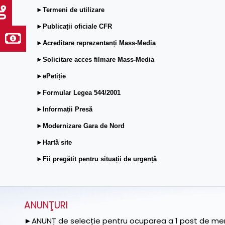
►Termeni de utilizare
►Publicații oficiale CFR
►Acreditare reprezentanți Mass-Media
►Solicitare acces filmare Mass-Media
►ePetiție
►Formular Legea 544/2001
►Informații Presă
►Modernizare Gara de Nord
►Hartă site
►Fii pregătit pentru situații de urgență
ANUNŢURI
►ANUNȚ de selecție pentru ocuparea a 1 post de memb