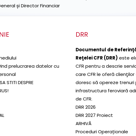
neral și Director Financiar
NIE
DRR
Documentul de Referinţă
mediului
Reţelei CFR (DRR)
este el
ivind prelucrarea datelor cu
CFR pentru a descrie servic
ersonal
care CFR le oferă clienţilor
SA STITI DESPRE
doresc să opereze trenuri
RUS!
infrastructura feroviară a
de CFR.
DRR 2026
SAL
DRR 2027 Proiect
ARHIVĂ
Proceduri Operaționale