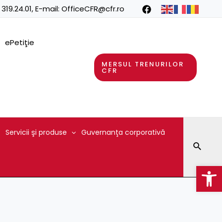
 319.24.01
, E-mail:
OfficeCFR@cfr.ro
ePetiţie
MERSUL TRENURILOR
CFR
Servicii şi produse
Guvernanţa corporativă
Searc
Op