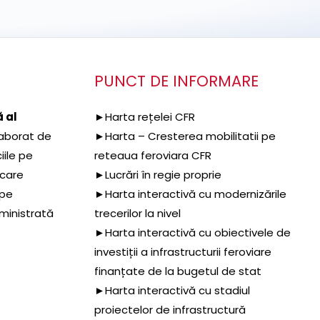
PUNCT DE INFORMARE
 al
►Harta rețelei CFR
aborat de
►Harta – Cresterea mobilitatii pe
iile pe
reteaua feroviara CFR
 care
►Lucrări în regie proprie
 pe
►Harta interactivă cu modernizările
dministrată
trecerilor la nivel
►Harta interactivă cu obiectivele de
investiții a infrastructurii feroviare
finanțate de la bugetul de stat
►Harta interactivă cu stadiul
proiectelor de infrastructură