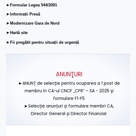
►Formular Legea 544/2001
►Informații Presă
►Modernizare Gara de Nord
►Hartă site
►Fii pregătit pentru situații de urgență
ANUNŢURI
►ANUNȚ de selecție pentru ocuparea a 1 post de
membru în CA-ul CNCF „CFR” – SA - 2025 și
formulare F1-F5
►Selecție anunțuri și formulare membri CA,
Director General și Director Financiar