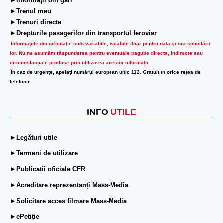
►Informaţii din gări
►Trenul meu
►Trenuri directe
►Drepturile pasagerilor din transportul feroviar
Informaţiile din circulaţie sunt variabile, valabile doar pentru data şi ora solicitării
lor.
Nu ne asumăm răspunderea pentru eventuale pagube directe, indirecte sau
circumstanțiale produse prin utilizarea acestor informații.
În caz de urgenţe, apelaţi numărul european unic 112. Gratuit în orice reţea de
telefonie.
INFO
UTILE
►Legături utile
►Termeni de utilizare
►Publicații oficiale CFR
►Acreditare reprezentanți Mass-Media
►Solicitare acces filmare Mass-Media
►ePetiție