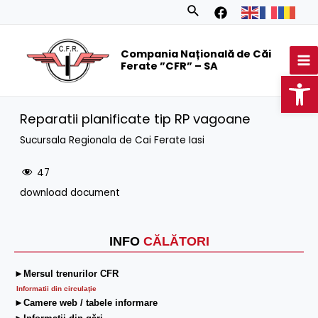
Skip
Search
to
MA
content
Compania Națională de Căi
M
Ferate ”CFR” – SA
Op
Reparatii planificate tip RP vagoane
Sucursala Regionala de Cai Ferate Iasi
47
download document
INFO
CĂLĂTORI
►Mersul trenurilor CFR
Informatii din circulaţie
►Camere web / tabele informare