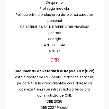
Despre noi
Protecţia mediului
Politica privind prelucrarea datelor cu caracter
personal
CE TREBUIE SA STITI DESPRE CORONAVIRUS!
Contact
ePetiție
A.N.P.C. – SAL
A.N.P.C.
DRR
Documentul de Referinţă al Reţelei CFR (DRR)
este elaborat de CFR pentru a descrie serviciile
pe care CFR le oferă clienţilor care doresc să
opereze trenuri pe infrastructura feroviară
administrată de CFR.
DRR 2026
DRR 2027 Proiect