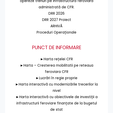
opereze trenuri pe infrastructura feroviară
administrată de CFR.
DRR 2026
DRR 2027 Proiect
ARHIVĂ
Proceduri Operaționale
PUNCT DE INFORMARE
►Harta rețelei CFR
►Harta – Cresterea mobilitatii pe reteaua
feroviara CFR
►Lucrări în regie proprie
►Harta interactivă cu modernizările trecerilor la
nivel
►Harta interactivă cu obiectivele de investiții a
infrastructurii feroviare finanțate de la bugetul
de stat