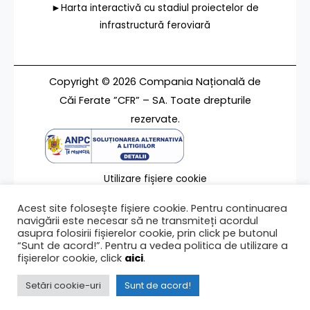
►Harta interactivă cu stadiul proiectelor de
infrastructură feroviară
Copyright © 2026 Compania Națională de
Căi Ferate ”CFR” – SA. Toate drepturile
rezervate.
Utilizare fișiere cookie
Termeni de utilizare
Acest site folosește fișiere cookie. Pentru continuarea
Contact
navigării este necesar să ne transmiteți acordul
asupra folosirii fișierelor cookie, prin click pe butonul
“Sunt de acord!”. Pentru a vedea politica de utilizare a
fișierelor cookie, click
aici
.
Ultima modificare a paginii 30/09/2016
Setări cookie-uri
Sunt de acord!