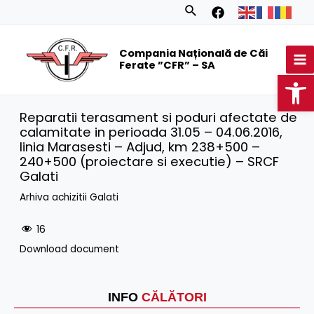
Skip
Search
to
MA
content
Compania Națională de Căi
M
Ferate ”CFR” – SA
Op
Reparatii terasament si poduri afectate de
calamitate in perioada 31.05 – 04.06.2016,
linia Marasesti – Adjud, km 238+500 –
240+500 (proiectare si executie) – SRCF
Galati
Arhiva achizitii Galati
16
Download document
INFO
CĂLĂTORI