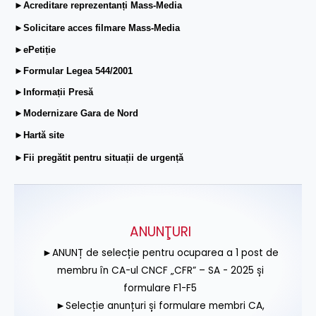
►Acreditare reprezentanți Mass-Media
►Solicitare acces filmare Mass-Media
►ePetiție
►Formular Legea 544/2001
►Informații Presă
►Modernizare Gara de Nord
►Hartă site
►Fii pregătit pentru situații de urgență
ANUNŢURI
►ANUNȚ de selecție pentru ocuparea a 1 post de
membru în CA-ul CNCF „CFR” – SA - 2025 și
formulare F1-F5
►Selecție anunțuri și formulare membri CA,