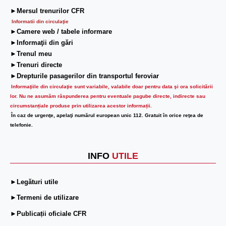
►Mersul trenurilor CFR
Informatii din circulaţie
►Camere web / tabele informare
►Informaţii din gări
►Trenul meu
►Trenuri directe
►Drepturile pasagerilor din transportul feroviar
Informaţiile din circulaţie sunt variabile, valabile doar pentru data şi ora solicitării
lor.
Nu ne asumăm răspunderea pentru eventuale pagube directe, indirecte sau
circumstanțiale produse prin utilizarea acestor informații.
În caz de urgenţe, apelaţi numărul european unic 112. Gratuit în orice reţea de
telefonie.
INFO
UTILE
►Legături utile
►Termeni de utilizare
►Publicații oficiale CFR