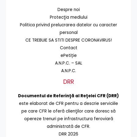
Despre noi
Protecţia mediului
Politica privind prelucrarea datelor cu caracter
personal
CE TREBUIE SA STITI DESPRE CORONAVIRUS!
Contact
ePetiție
A.N.P.C. – SAL
A.N.P.C.
DRR
Documentul de Referinţă al Reţelei CFR (DRR)
este elaborat de CFR pentru a descrie serviciile
pe care CFR le oferă clienţilor care doresc să
opereze trenuri pe infrastructura feroviară
administrată de CFR.
DRR 2026