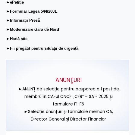
►ePetiție
►Formular Legea 544/2001
►Informații Presă
►Modernizare Gara de Nord
►Hartă site
►Fii pregătit pentru situații de urgență
ANUNŢURI
►ANUNȚ de selecție pentru ocuparea a 1 post de
membru în CA-ul CNCF „CFR” – SA - 2025 și
formulare F1-F5
►Selecție anunțuri și formulare membri CA,
Director General și Director Financiar