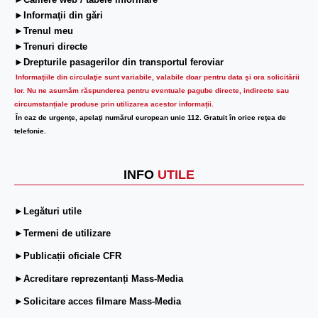
►Camere web / tabele informare
►Informaţii din gări
►Trenul meu
►Trenuri directe
►Drepturile pasagerilor din transportul feroviar
Informaţiile din circulaţie sunt variabile, valabile doar pentru data şi ora solicitării
lor.
Nu ne asumăm răspunderea pentru eventuale pagube directe, indirecte sau
circumstanțiale produse prin utilizarea acestor informații.
În caz de urgenţe, apelaţi numărul european unic 112. Gratuit în orice reţea de
telefonie.
INFO
UTILE
►Legături utile
►Termeni de utilizare
►Publicații oficiale CFR
►Acreditare reprezentanți Mass-Media
►Solicitare acces filmare Mass-Media