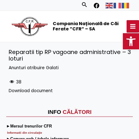
Skip
Search
to
MA
content
Compania Națională de Căi
M
Ferate ”CFR” – SA
Op
Reparatii tip RP vagoane administrative – 3
loturi
Anunturi atribuire Galati
38
Download document
INFO
CĂLĂTORI
►Mersul trenurilor CFR
Informatii din circulaţie