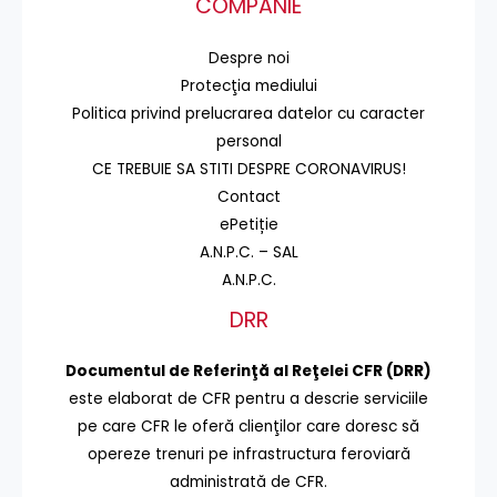
COMPANIE
Despre noi
Protecţia mediului
Politica privind prelucrarea datelor cu caracter
personal
CE TREBUIE SA STITI DESPRE CORONAVIRUS!
Contact
ePetiție
A.N.P.C. – SAL
A.N.P.C.
DRR
Documentul de Referinţă al Reţelei CFR (DRR)
este elaborat de CFR pentru a descrie serviciile
pe care CFR le oferă clienţilor care doresc să
opereze trenuri pe infrastructura feroviară
administrată de CFR.