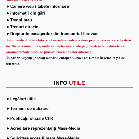
Informatii din circulaţie
►Camere web / tabele informare
►Informaţii din gări
►Trenul meu
►Trenuri directe
►Drepturile pasagerilor din transportul feroviar
Informaţiile din circulaţie sunt variabile, valabile doar pentru data şi ora solicitării
lor.
Nu ne asumăm răspunderea pentru eventuale pagube directe, indirecte sau
circumstanțiale produse prin utilizarea acestor informații.
În caz de urgenţe, apelaţi numărul european unic 112. Gratuit în orice reţea de
telefonie.
INFO
UTILE
►Legături utile
►Termeni de utilizare
►Publicații oficiale CFR
►Acreditare reprezentanți Mass-Media
►Solicitare acces filmare Mass-Media