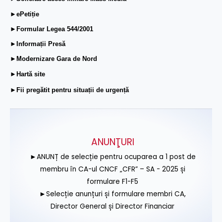
►ePetiție
►Formular Legea 544/2001
►Informații Presă
►Modernizare Gara de Nord
►Hartă site
►Fii pregătit pentru situații de urgență
ANUNŢURI
►ANUNȚ de selecție pentru ocuparea a 1 post de
membru în CA-ul CNCF „CFR” – SA - 2025 și
formulare F1-F5
►Selecție anunțuri și formulare membri CA,
Director General și Director Financiar