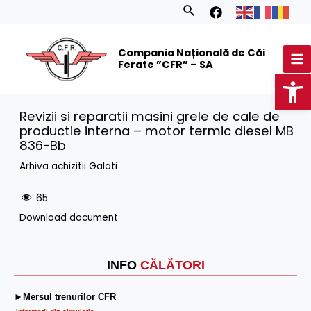
Skip
Search
to
MA
content
Compania Națională de Căi
M
Ferate ”CFR” – SA
Op
Revizii si reparatii masini grele de cale de
productie interna – motor termic diesel MB
836-Bb
Arhiva achizitii Galati
65
Download document
INFO
CĂLĂTORI
►Mersul trenurilor CFR