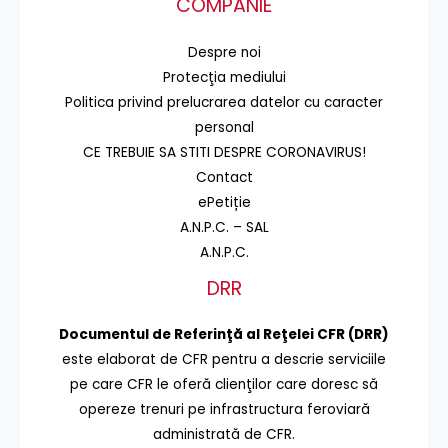
COMPANIE
Despre noi
Protecţia mediului
Politica privind prelucrarea datelor cu caracter
personal
CE TREBUIE SA STITI DESPRE CORONAVIRUS!
Contact
ePetiție
A.N.P.C. – SAL
A.N.P.C.
DRR
Documentul de Referinţă al Reţelei CFR (DRR)
este elaborat de CFR pentru a descrie serviciile
pe care CFR le oferă clienţilor care doresc să
opereze trenuri pe infrastructura feroviară
administrată de CFR.