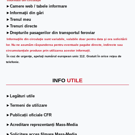
Informatii din circulaţie
►Camere web / tabele informare
►Informaţii din gări
►Trenul meu
►Trenuri directe
►Drepturile pasagerilor din transportul feroviar
Informaţiile din circulaţie sunt variabile, valabile doar pentru data şi ora solicitării
lor.
Nu ne asumăm răspunderea pentru eventuale pagube directe, indirecte sau
circumstanțiale produse prin utilizarea acestor informații.
În caz de urgenţe, apelaţi numărul european unic 112. Gratuit în orice reţea de
telefonie.
INFO
UTILE
►Legături utile
►Termeni de utilizare
►Publicații oficiale CFR
►Acreditare reprezentanți Mass-Media
►Solicitare acces filmare Mass-Media