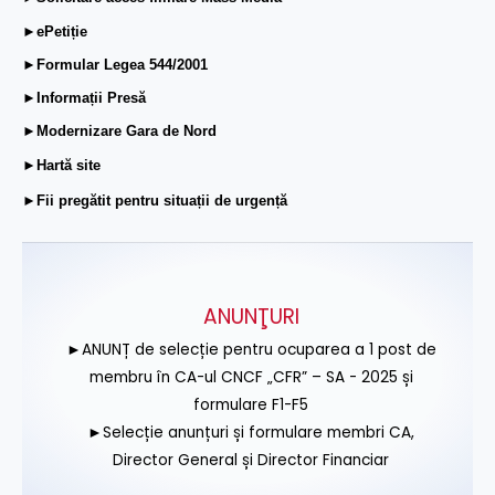
►ePetiție
►Formular Legea 544/2001
►Informații Presă
►Modernizare Gara de Nord
►Hartă site
►Fii pregătit pentru situații de urgență
ANUNŢURI
►ANUNȚ de selecție pentru ocuparea a 1 post de
membru în CA-ul CNCF „CFR” – SA - 2025 și
formulare F1-F5
►Selecție anunțuri și formulare membri CA,
Director General și Director Financiar