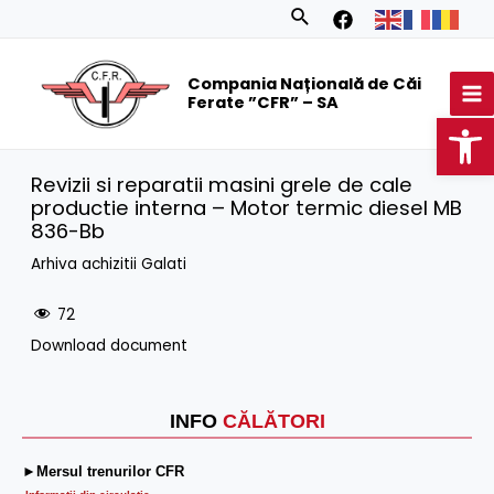
Skip
Search
to
MA
content
Compania Națională de Căi
M
Ferate ”CFR” – SA
Op
Revizii si reparatii masini grele de cale
productie interna – Motor termic diesel MB
836-Bb
Arhiva achizitii Galati
72
Download document
INFO
CĂLĂTORI
►Mersul trenurilor CFR