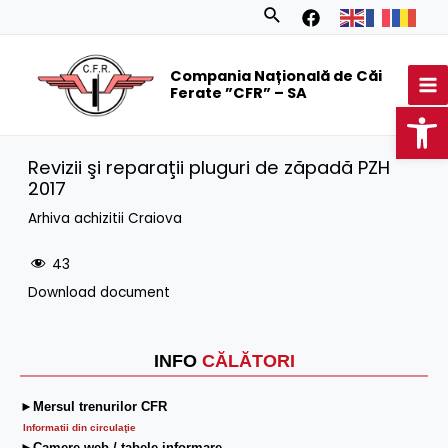
Skip
Search
to
MA
content
Compania Națională de Căi
M
Ferate ”CFR” – SA
Op
Revizii şi reparaţii pluguri de zăpadă PZH
2017
Arhiva achizitii Craiova
43
Download document
INFO
CĂLĂTORI
►Mersul trenurilor CFR
Informatii din circulaţie