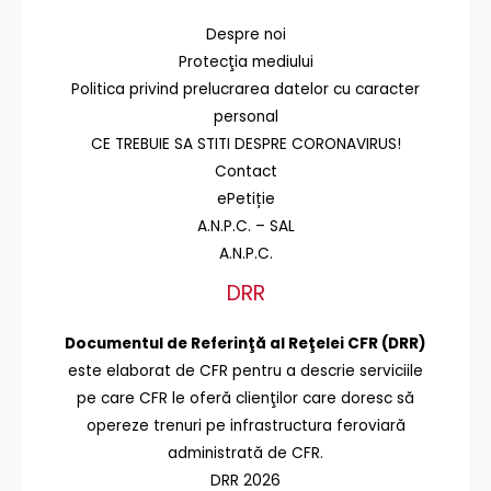
Despre noi
Protecţia mediului
Politica privind prelucrarea datelor cu caracter
personal
CE TREBUIE SA STITI DESPRE CORONAVIRUS!
Contact
ePetiție
A.N.P.C. – SAL
A.N.P.C.
DRR
Documentul de Referinţă al Reţelei CFR (DRR)
este elaborat de CFR pentru a descrie serviciile
pe care CFR le oferă clienţilor care doresc să
opereze trenuri pe infrastructura feroviară
administrată de CFR.
DRR 2026