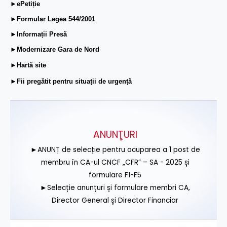
►ePetiție
►Formular Legea 544/2001
►Informații Presă
►Modernizare Gara de Nord
►Hartă site
►Fii pregătit pentru situații de urgență
ANUNŢURI
►ANUNȚ de selecție pentru ocuparea a 1 post de
membru în CA-ul CNCF „CFR” – SA - 2025 și
formulare F1-F5
►Selecție anunțuri și formulare membri CA,
Director General și Director Financiar