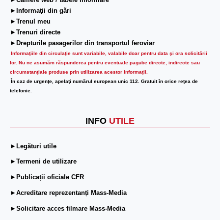
►Camere web / tabele informare
►Informaţii din gări
►Trenul meu
►Trenuri directe
►Drepturile pasagerilor din transportul feroviar
Informaţiile din circulaţie sunt variabile, valabile doar pentru data şi ora solicitării
lor.
Nu ne asumăm răspunderea pentru eventuale pagube directe, indirecte sau
circumstanțiale produse prin utilizarea acestor informații.
În caz de urgenţe, apelaţi numărul european unic 112. Gratuit în orice reţea de
telefonie.
INFO
UTILE
►Legături utile
►Termeni de utilizare
►Publicații oficiale CFR
►Acreditare reprezentanți Mass-Media
►Solicitare acces filmare Mass-Media