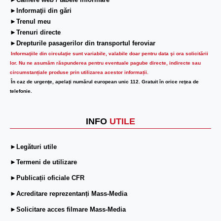
►Camere web / tabele informare
►Informaţii din gări
►Trenul meu
►Trenuri directe
►Drepturile pasagerilor din transportul feroviar
Informaţiile din circulaţie sunt variabile, valabile doar pentru data şi ora solicitării
lor.
Nu ne asumăm răspunderea pentru eventuale pagube directe, indirecte sau
circumstanțiale produse prin utilizarea acestor informații.
În caz de urgenţe, apelaţi numărul european unic 112. Gratuit în orice reţea de
telefonie.
INFO
UTILE
►Legături utile
►Termeni de utilizare
►Publicații oficiale CFR
►Acreditare reprezentanți Mass-Media
►Solicitare acces filmare Mass-Media