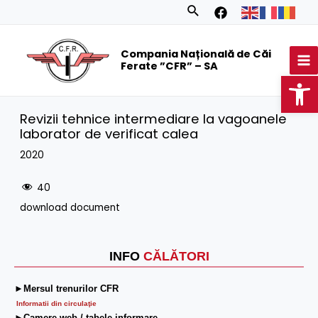
Skip
Search
to
MA
content
Compania Națională de Căi
M
Ferate ”CFR” – SA
Op
Revizii tehnice intermediare la vagoanele
laborator de verificat calea
2020
40
download document
INFO
CĂLĂTORI
►Mersul trenurilor CFR
Informatii din circulaţie