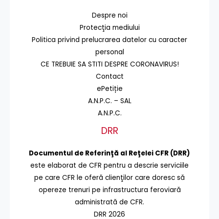
Despre noi
Protecţia mediului
Politica privind prelucrarea datelor cu caracter
personal
CE TREBUIE SA STITI DESPRE CORONAVIRUS!
Contact
ePetiție
A.N.P.C. – SAL
A.N.P.C.
DRR
Documentul de Referinţă al Reţelei CFR (DRR)
este elaborat de CFR pentru a descrie serviciile
pe care CFR le oferă clienţilor care doresc să
opereze trenuri pe infrastructura feroviară
administrată de CFR.
DRR 2026