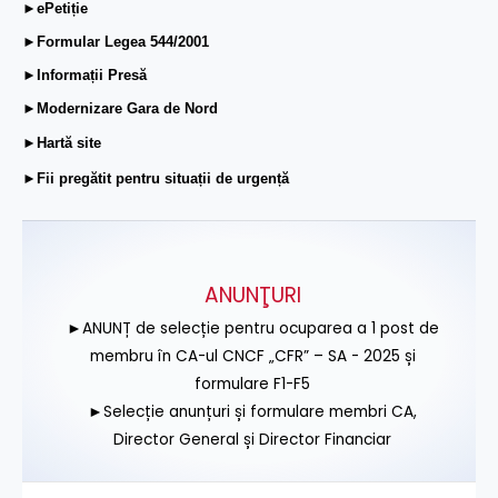
►ePetiție
►Formular Legea 544/2001
►Informații Presă
►Modernizare Gara de Nord
►Hartă site
►Fii pregătit pentru situații de urgență
ANUNŢURI
►ANUNȚ de selecție pentru ocuparea a 1 post de
membru în CA-ul CNCF „CFR” – SA - 2025 și
formulare F1-F5
►Selecție anunțuri și formulare membri CA,
Director General și Director Financiar