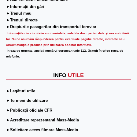
►Camere web / tabele informare
►Informaţii din gări
►Trenul meu
►Trenuri directe
►Drepturile pasagerilor din transportul feroviar
Informaţiile din circulaţie sunt variabile, valabile doar pentru data şi ora solicitării
lor.
Nu ne asumăm răspunderea pentru eventuale pagube directe, indirecte sau
circumstanțiale produse prin utilizarea acestor informații.
În caz de urgenţe, apelaţi numărul european unic 112. Gratuit în orice reţea de
telefonie.
INFO
UTILE
►Legături utile
►Termeni de utilizare
►Publicații oficiale CFR
►Acreditare reprezentanți Mass-Media
►Solicitare acces filmare Mass-Media