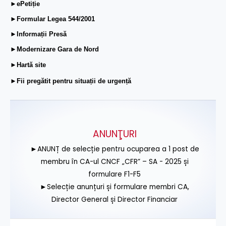
►ePetiție
►Formular Legea 544/2001
►Informații Presă
►Modernizare Gara de Nord
►Hartă site
►Fii pregătit pentru situații de urgență
ANUNŢURI
►ANUNȚ de selecție pentru ocuparea a 1 post de
membru în CA-ul CNCF „CFR” – SA - 2025 și
formulare F1-F5
►Selecție anunțuri și formulare membri CA,
Director General și Director Financiar