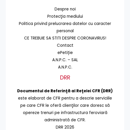
Despre noi
Protecţia mediului
Politica privind prelucrarea datelor cu caracter
personal
CE TREBUIE SA STITI DESPRE CORONAVIRUS!
Contact
ePetiție
A.N.P.C. – SAL
A.N.P.C.
DRR
Documentul de Referinţă al Reţelei CFR (DRR)
este elaborat de CFR pentru a descrie serviciile
pe care CFR le oferă clienţilor care doresc să
opereze trenuri pe infrastructura feroviară
administrată de CFR.
DRR 2026