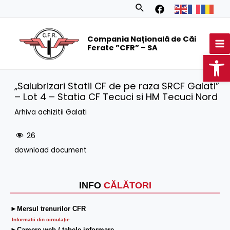
Skip
Search
to
MA
content
Compania Națională de Căi
M
Ferate ”CFR” – SA
Op
„Salubrizari Statii CF de pe raza SRCF Galati”
– Lot 4 – Statia CF Tecuci si HM Tecuci Nord
Arhiva achizitii Galati
26
download document
INFO
CĂLĂTORI
►Mersul trenurilor CFR
Informatii din circulaţie