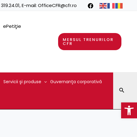
 319.24.01
, E-mail:
OfficeCFR@cfr.ro
ePetiţie
MERSUL TRENURILOR
CFR
Servicii şi produse
Guvernanţa corporativă
Searc
Op