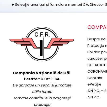
►Selecție anunțuri și formulare membri CA, Director Ge
COMPA
Despre noi
Protecţia 
Politica pr
caracter p
CE TREBUIE 
CORONAVI
Compania Națională de Căi
Contact
Ferate ”CFR” – SA
ePetiție
De aproape un secol și jumătate
A.N.P.C. – 
căile ferate
A.N.P.C.
române contribuie la progres și
civilizație