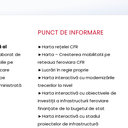
PUNCT DE INFORMARE
 al
►Harta rețelei CFR
aborat de
►Harta – Cresterea mobilitatii pe
iile pe
reteaua feroviara CFR
 care
►Lucrări în regie proprie
 pe
►Harta interactivă cu modernizările
dministrată
trecerilor la nivel
►Harta interactivă cu obiectivele de
investiții a infrastructurii feroviare
finanțate de la bugetul de stat
►Harta interactivă cu stadiul
proiectelor de infrastructură