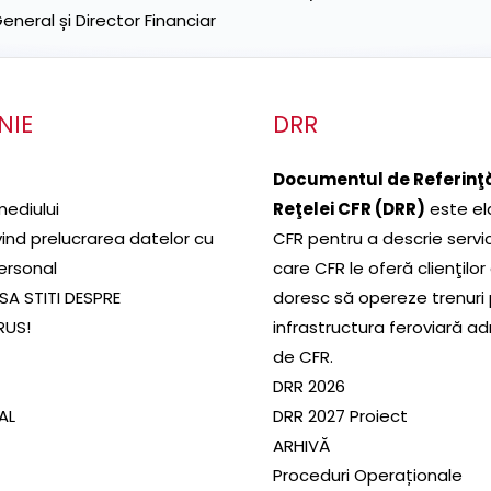
neral și Director Financiar
NIE
DRR
Documentul de Referinţă
mediului
Reţelei CFR (DRR)
este el
ivind prelucrarea datelor cu
CFR pentru a descrie servic
ersonal
care CFR le oferă clienţilor
SA STITI DESPRE
doresc să opereze trenuri
RUS!
infrastructura feroviară a
de CFR.
DRR 2026
SAL
DRR 2027 Proiect
ARHIVĂ
Proceduri Operaționale