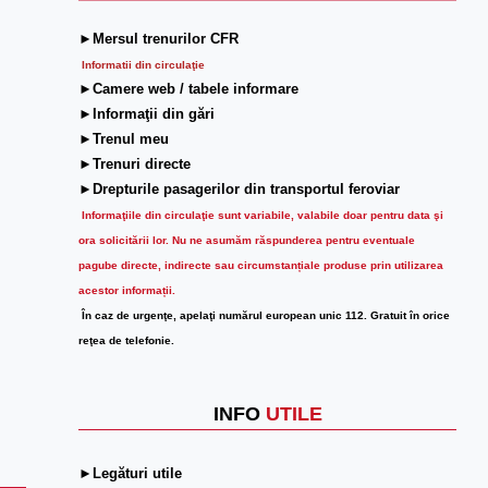
►Mersul trenurilor CFR
Informatii din circulaţie
►Camere web / tabele informare
►Informaţii din gări
►Trenul meu
►Trenuri directe
►Drepturile pasagerilor din transportul feroviar
Informaţiile din circulaţie sunt variabile, valabile doar pentru data şi
ora solicitării lor.
Nu ne asumăm răspunderea pentru eventuale
pagube directe, indirecte sau circumstanțiale produse prin utilizarea
acestor informații.
În caz de urgenţe, apelaţi numărul european unic 112. Gratuit în orice
reţea de telefonie.
INFO
UTILE
►Legături utile