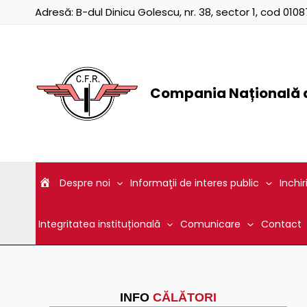
Skip
Adresă:
B-dul Dinicu Golescu, nr. 38, sector 1, cod 01
to
content
Compania Națională d
Despre noi
Informaţii de interes public
Inchir
Integritatea instituțională
Comunicare
Contact
INFO
CĂLĂTORI