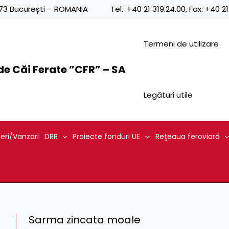
0873 București – ROMANIA
Tel.:
+40 21 319.24.00
, Fax:
+40 21
Termeni de utilizare
e Căi Ferate ”CFR” – SA
Legături utile
ieri/Vanzari
DRR
Proiecte fonduri UE
Reţeaua feroviară
Sarma zincata moale