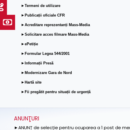
►Termeni de utilizare
►Publicații oficiale CFR
►Acreditare reprezentanți Mass-Media
►Solicitare acces filmare Mass-Media
►ePetiție
►Formular Legea 544/2001
►Informații Presă
►Modernizare Gara de Nord
►Hartă site
►Fii pregătit pentru situații de urgență
ANUNŢURI
►ANUNȚ de selecție pentru ocuparea a 1 post de memb