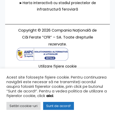
►Harta interactivă cu stadiul proiectelor de
infrastructură feroviară
Copyright © 2026 Compania Națională de
Căi Ferate ”CFR” – SA. Toate drepturile
rezervate.
Utilizare fișiere cookie
Termeni de utilizare
Acest site folosește fișiere cookie. Pentru continuarea
Contact
navigării este necesar să ne transmiteți acordul
asupra folosirii fișierelor cookie, prin click pe butonul
“Sunt de acord!”. Pentru a vedea politica de utilizare a
fișierelor cookie, click
aici
.
Ultima modificare a paginii 29/06/2023
Setări cookie-uri
Sunt de acord!