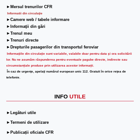
►Mersul trenurilor CFR
Informatii din circulaţie
►Camere web / tabele informare
►Informaţii din gări
►Trenul meu
►Trenuri directe
►Drepturile pasagerilor din transportul feroviar
Informaţiile din circulaţie sunt variabile, valabile doar pentru data şi ora solicitării
lor.
Nu ne asumăm răspunderea pentru eventuale pagube directe, indirecte sau
circumstanțiale produse prin utilizarea acestor informații.
În caz de urgenţe, apelaţi numărul european unic 112. Gratuit în orice reţea de
telefonie.
INFO
UTILE
►Legături utile
►Termeni de utilizare
►Publicații oficiale CFR