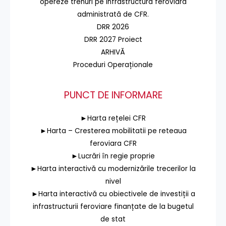
opereze trenuri pe infrastructura feroviară
administrată de CFR.
DRR 2026
DRR 2027 Proiect
ARHIVĂ
Proceduri Operaționale
PUNCT DE INFORMARE
►Harta rețelei CFR
►Harta – Cresterea mobilitatii pe reteaua
feroviara CFR
►Lucrări în regie proprie
►Harta interactivă cu modernizările trecerilor la
nivel
►Harta interactivă cu obiectivele de investiții a
infrastructurii feroviare finanțate de la bugetul
de stat