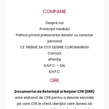
COMPANIE
Despre noi
Protecţia mediului
Politica privind prelucrarea datelor cu caracter
personal
CE TREBUIE SA STITI DESPRE CORONAVIRUS!
Contact
ePetiție
A.N.P.C. – SAL
A.N.P.C.
DRR
Documentul de Referinţă al Reţelei CFR (DRR)
este elaborat de CFR pentru a descrie serviciile
pe care CFR le oferă clienţilor care doresc să