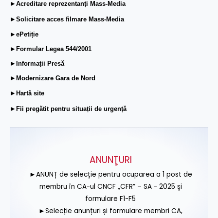
►Acreditare reprezentanți Mass-Media
►Solicitare acces filmare Mass-Media
►ePetiție
►Formular Legea 544/2001
►Informații Presă
►Modernizare Gara de Nord
►Hartă site
►Fii pregătit pentru situații de urgență
ANUNŢURI
►ANUNȚ de selecție pentru ocuparea a 1 post de
membru în CA-ul CNCF „CFR” – SA - 2025 și
formulare F1-F5
►Selecție anunțuri și formulare membri CA,