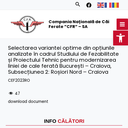
Skip
Search
to
MA
content
Compania Națională de Căi
M
Ferate ”CFR” – SA
Op
Selectarea variantei optime din opțiunile
analizate în cadrul Studiului de Fezabilitate
și Proiectului Tehnic pentru modernizarea
liniei de cale ferată București – Craiova,
Subsecțiunea 2: Roșiori Nord – Craiova
CEF2023RO
47
download document
INFO
CĂLĂTORI