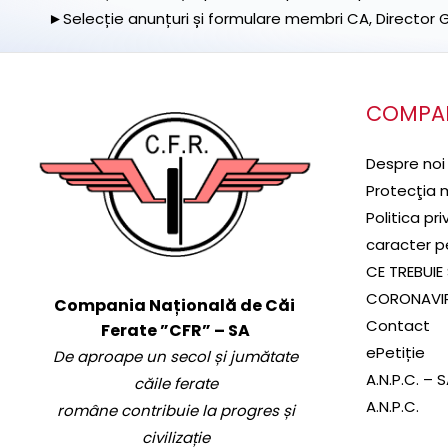
►Selecție anunțuri și formulare membri CA, Director Ge
COMPA
Despre noi
Protecţia 
Politica pr
caracter p
CE TREBUIE 
CORONAVI
Compania Națională de Căi
Contact
Ferate ”CFR” – SA
ePetiție
De aproape un secol și jumătate
A.N.P.C. – 
căile ferate
A.N.P.C.
române contribuie la progres și
civilizație