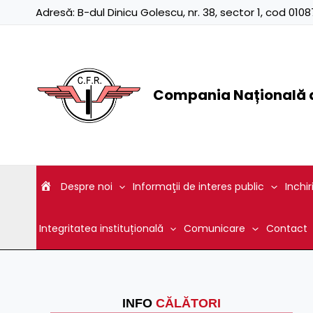
Skip
Adresă:
B-dul Dinicu Golescu, nr. 38, sector 1, cod 01
to
content
Compania Națională d
Despre noi
Informaţii de interes public
Inchir
Integritatea instituțională
Comunicare
Contact
INFO
CĂLĂTORI