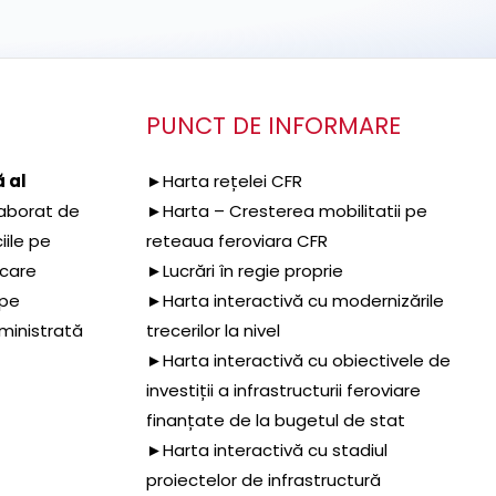
PUNCT DE INFORMARE
 al
►Harta rețelei CFR
aborat de
►Harta – Cresterea mobilitatii pe
iile pe
reteaua feroviara CFR
 care
►Lucrări în regie proprie
 pe
►Harta interactivă cu modernizările
dministrată
trecerilor la nivel
►Harta interactivă cu obiectivele de
investiții a infrastructurii feroviare
finanțate de la bugetul de stat
►Harta interactivă cu stadiul
proiectelor de infrastructură