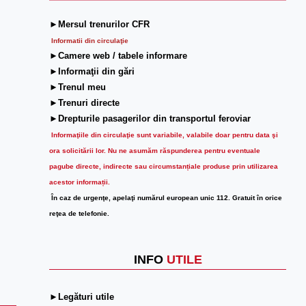
►Mersul trenurilor CFR
Informatii din circulaţie
►Camere web / tabele informare
►Informaţii din gări
►Trenul meu
►Trenuri directe
►Drepturile pasagerilor din transportul feroviar
Informaţiile din circulaţie sunt variabile, valabile doar pentru data şi
ora solicitării lor.
Nu ne asumăm răspunderea pentru eventuale
pagube directe, indirecte sau circumstanțiale produse prin utilizarea
acestor informații.
În caz de urgenţe, apelaţi numărul european unic 112. Gratuit în orice
reţea de telefonie.
INFO
UTILE
►Legături utile