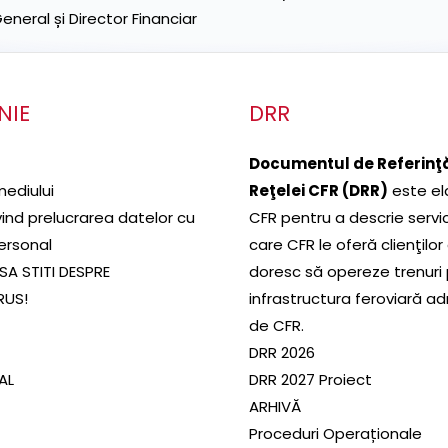
neral și Director Financiar
NIE
DRR
Documentul de Referinţă
mediului
Reţelei CFR (DRR)
este el
ivind prelucrarea datelor cu
CFR pentru a descrie servic
ersonal
care CFR le oferă clienţilor
SA STITI DESPRE
doresc să opereze trenuri
RUS!
infrastructura feroviară a
de CFR.
DRR 2026
SAL
DRR 2027 Proiect
ARHIVĂ
Proceduri Operaționale