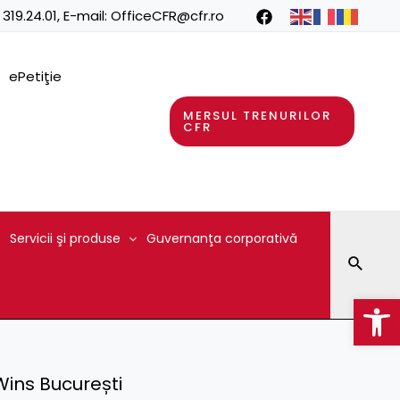
 319.24.01
, E-mail:
OfficeCFR@cfr.ro
ePetiţie
MERSUL TRENURILOR
CFR
Servicii şi produse
Guvernanţa corporativă
Searc
Op
Wins București