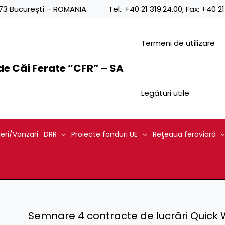
0873 București – ROMANIA
Tel.:
+40 21 319.24.00
, Fax:
+40 21
Termeni de utilizare
e Căi Ferate ”CFR” – SA
Legături utile
ieri/Vanzari
DRR
Proiecte fonduri UE
Reţeaua feroviară
Semnare 4 contracte de lucrări Quick 