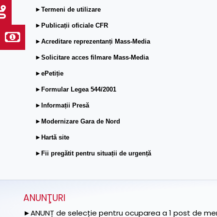
►Termeni de utilizare
►Publicații oficiale CFR
►Acreditare reprezentanți Mass-Media
►Solicitare acces filmare Mass-Media
►ePetiție
►Formular Legea 544/2001
►Informații Presă
►Modernizare Gara de Nord
►Hartă site
►Fii pregătit pentru situații de urgență
ANUNŢURI
►ANUNȚ de selecție pentru ocuparea a 1 post de memb