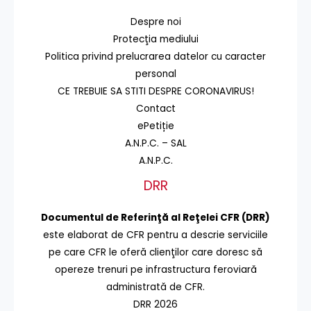
Despre noi
Protecţia mediului
Politica privind prelucrarea datelor cu caracter
personal
CE TREBUIE SA STITI DESPRE CORONAVIRUS!
Contact
ePetiție
A.N.P.C. – SAL
A.N.P.C.
DRR
Documentul de Referinţă al Reţelei CFR (DRR)
este elaborat de CFR pentru a descrie serviciile
pe care CFR le oferă clienţilor care doresc să
opereze trenuri pe infrastructura feroviară
administrată de CFR.
DRR 2026