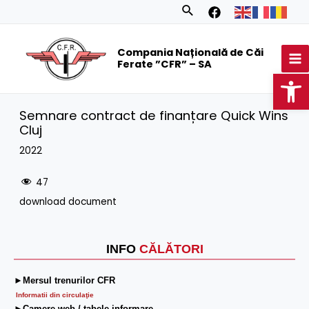
Skip
Search
to
MA
content
Compania Națională de Căi
M
Ferate ”CFR” – SA
Op
Semnare contract de finanțare Quick Wins
Cluj
2022
47
download document
INFO
CĂLĂTORI
►Mersul trenurilor CFR
Informatii din circulaţie