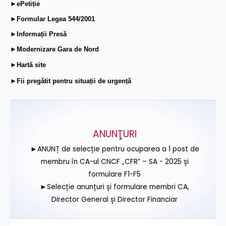
►ePetiție
►Formular Legea 544/2001
►Informații Presă
►Modernizare Gara de Nord
►Hartă site
►Fii pregătit pentru situații de urgență
ANUNŢURI
►ANUNȚ de selecție pentru ocuparea a 1 post de
membru în CA-ul CNCF „CFR” – SA - 2025 și
formulare F1-F5
►Selecție anunțuri și formulare membri CA,
Director General și Director Financiar