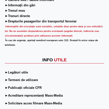
►Camere web / tabele informare
►Informaţii din gări
►Trenul meu
►Trenuri directe
►Drepturile pasagerilor din transportul feroviar
Informaţiile din circulaţie sunt variabile, valabile doar pentru data şi ora solicitării
lor.
Nu ne asumăm răspunderea pentru eventuale pagube directe, indirecte sau
circumstanțiale produse prin utilizarea acestor informații.
În caz de urgenţe, apelaţi numărul european unic 112. Gratuit în orice reţea de
telefonie.
INFO
UTILE
►Legături utile
►Termeni de utilizare
►Publicații oficiale CFR
►Acreditare reprezentanți Mass-Media
►Solicitare acces filmare Mass-Media