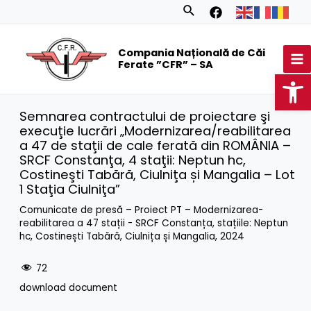
Skip
Search
to
MA
content
Compania Națională de Căi
M
Ferate ”CFR” – SA
Op
Semnarea contractului de proiectare şi
execuţie lucrări „Modernizarea/reabilitarea
a 47 de staţii de cale ferată din ROMÂNIA –
SRCF Constanţa, 4 staţii: Neptun hc,
Costineşti Tabără, Ciulniţa și Mangalia – Lot
1 Staţia Ciulniţa”
Comunicate de presă – Proiect PT – Modernizarea-
reabilitarea a 47 stații - SRCF Constanța, stațiile: Neptun
hc, Costinești Tabără, Ciulnița și Mangalia
,
2024
72
download document