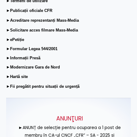
►Termeni de utilizare
►Publicații oficiale CFR
►Acreditare reprezentanți Mass-Media
►Solicitare acces filmare Mass-Media
►ePetiție
►Formular Legea 544/2001
►Informații Presă
►Modernizare Gara de Nord
►Hartă site
►Fii pregătit pentru situații de urgență
ANUNŢURI
►ANUNȚ de selecție pentru ocuparea a 1 post de
membru în CA-ul CNCF „CFR” – SA - 2025 și