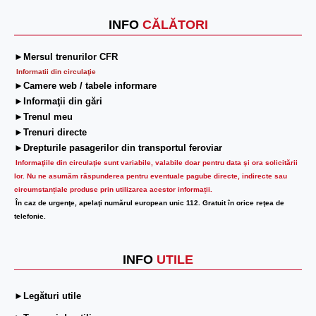
INFO
CĂLĂTORI
►Mersul trenurilor CFR
Informatii din circulaţie
►Camere web / tabele informare
►Informaţii din gări
►Trenul meu
►Trenuri directe
►Drepturile pasagerilor din transportul feroviar
Informaţiile din circulaţie sunt variabile, valabile doar pentru data şi ora solicitării
lor.
Nu ne asumăm răspunderea pentru eventuale pagube directe, indirecte sau
circumstanțiale produse prin utilizarea acestor informații.
În caz de urgenţe, apelaţi numărul european unic 112. Gratuit în orice reţea de
telefonie.
INFO
UTILE
►Legături utile