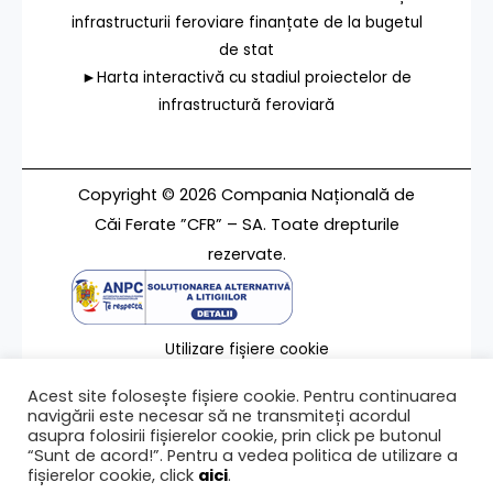
infrastructurii feroviare finanțate de la bugetul
de stat
►Harta interactivă cu stadiul proiectelor de
infrastructură feroviară
Copyright © 2026 Compania Națională de
Căi Ferate ”CFR” – SA. Toate drepturile
rezervate.
Utilizare fișiere cookie
Termeni de utilizare
Acest site folosește fișiere cookie. Pentru continuarea
Contact
navigării este necesar să ne transmiteți acordul
asupra folosirii fișierelor cookie, prin click pe butonul
“Sunt de acord!”. Pentru a vedea politica de utilizare a
fișierelor cookie, click
aici
.
Ultima modificare a paginii 16/03/2026