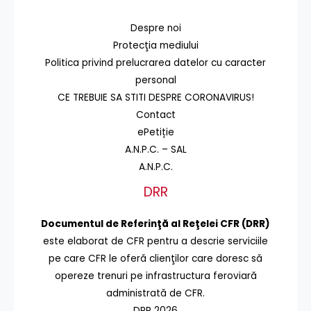
Despre noi
Protecţia mediului
Politica privind prelucrarea datelor cu caracter
personal
CE TREBUIE SA STITI DESPRE CORONAVIRUS!
Contact
ePetiție
A.N.P.C. – SAL
A.N.P.C.
DRR
Documentul de Referinţă al Reţelei CFR (DRR)
este elaborat de CFR pentru a descrie serviciile
pe care CFR le oferă clienţilor care doresc să
opereze trenuri pe infrastructura feroviară
administrată de CFR.
DRR 2026