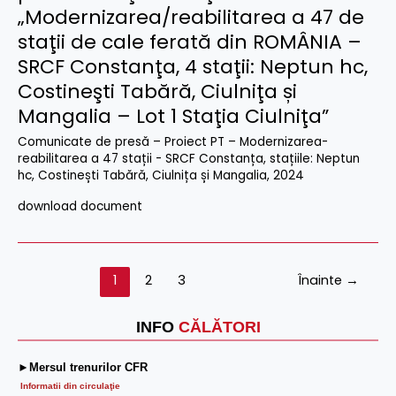
„Modernizarea/reabilitarea a 47 de
staţii de cale ferată din ROMÂNIA –
SRCF Constanţa, 4 staţii: Neptun hc,
Costineşti Tabără, Ciulniţa și
Mangalia – Lot 1 Staţia Ciulniţa”
Comunicate de presă – Proiect PT – Modernizarea-
reabilitarea a 47 stații - SRCF Constanța, stațiile: Neptun
hc, Costinești Tabără, Ciulnița și Mangalia
,
2024
download document
1
2
3
Înainte
→
INFO
CĂLĂTORI
►Mersul trenurilor CFR
Informatii din circulaţie