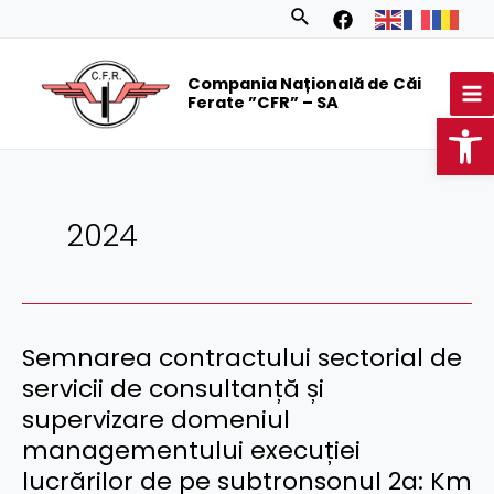
Skip
Posts
Search
to
navigation
MA
content
Compania Națională de Căi
M
Ferate ”CFR” – SA
Op
2024
Semnarea contractului sectorial de
servicii de consultanță și
supervizare domeniul
managementului execuției
lucrărilor de pe subtronsonul 2a: Km