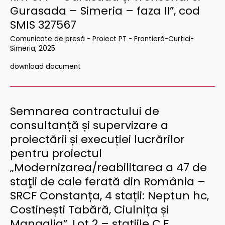
Gurasada – Simeria – faza II”, cod
SMIS 327567
Comunicate de presă - Proiect PT - Frontieră-Curtici-
Simeria
,
2025
download document
Semnarea contractului de
consultanță și supervizare a
proiectării și execuției lucrărilor
pentru proiectul
„Modernizarea/reabilitarea a 47 de
staţii de cale ferată din România –
SRCF Constanța, 4 stații: Neptun hc,
Costinești Tabără, Ciulnița și
Mangalia”, Lot 2 – stațiile C.F