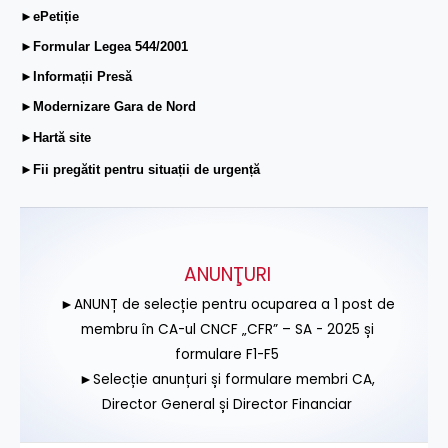
►ePetiție
►Formular Legea 544/2001
►Informații Presă
►Modernizare Gara de Nord
►Hartă site
►Fii pregătit pentru situații de urgență
ANUNŢURI
►ANUNȚ de selecție pentru ocuparea a 1 post de
membru în CA-ul CNCF „CFR” – SA - 2025 și
formulare F1-F5
►Selecție anunțuri și formulare membri CA,
Director General și Director Financiar