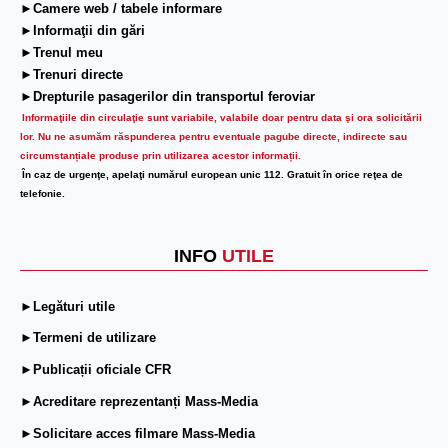
►Camere web / tabele informare
►Informaţii din gări
►Trenul meu
►Trenuri directe
►Drepturile pasagerilor din transportul feroviar
Informaţiile din circulaţie sunt variabile, valabile doar pentru data şi ora solicitării
lor.
Nu ne asumăm răspunderea pentru eventuale pagube directe, indirecte sau
circumstanțiale produse prin utilizarea acestor informații.
În caz de urgenţe, apelaţi numărul european unic 112. Gratuit în orice reţea de
telefonie.
INFO
UTILE
►Legături utile
►Termeni de utilizare
►Publicații oficiale CFR
►Acreditare reprezentanți Mass-Media
►Solicitare acces filmare Mass-Media