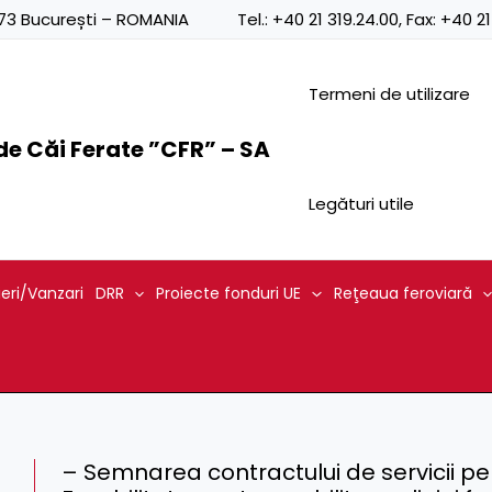
0873 București – ROMANIA
Tel.:
+40 21 319.24.00
, Fax:
+40 21
Termeni de utilizare
e Căi Ferate ”CFR” – SA
Legături utile
ieri/Vanzari
DRR
Proiecte fonduri UE
Reţeaua feroviară
– Semnarea contractului de servicii pe