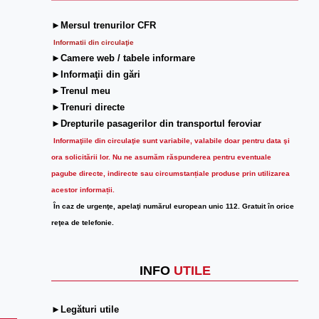
►Mersul trenurilor CFR
Informatii din circulaţie
►Camere web / tabele informare
►Informaţii din gări
►Trenul meu
►Trenuri directe
►Drepturile pasagerilor din transportul feroviar
Informaţiile din circulaţie sunt variabile, valabile doar pentru data şi
ora solicitării lor.
Nu ne asumăm răspunderea pentru eventuale
pagube directe, indirecte sau circumstanțiale produse prin utilizarea
acestor informații.
În caz de urgenţe, apelaţi numărul european unic 112. Gratuit în orice
reţea de telefonie.
INFO
UTILE
►Legături utile