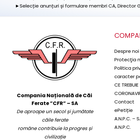
►Selecție anunțuri și formulare membri CA, Director Ge
COMPA
Despre noi
Protecţia 
Politica pr
caracter p
CE TREBUIE 
CORONAVI
Compania Națională de Căi
Contact
Ferate ”CFR” – SA
ePetiție
De aproape un secol și jumătate
A.N.P.C. – 
căile ferate
A.N.P.C.
române contribuie la progres și
civilizație