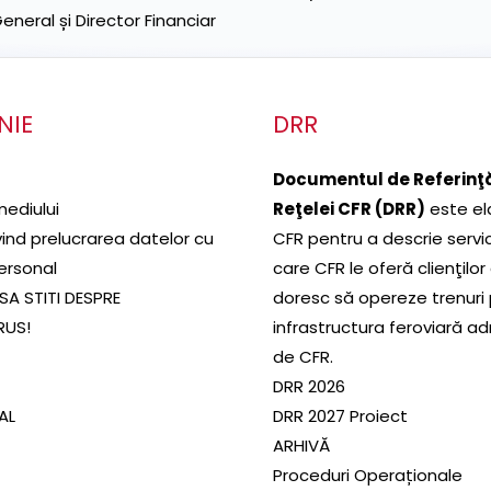
neral și Director Financiar
NIE
DRR
Documentul de Referinţă
mediului
Reţelei CFR (DRR)
este el
ivind prelucrarea datelor cu
CFR pentru a descrie servic
ersonal
care CFR le oferă clienţilor
SA STITI DESPRE
doresc să opereze trenuri
RUS!
infrastructura feroviară a
de CFR.
DRR 2026
SAL
DRR 2027 Proiect
ARHIVĂ
Proceduri Operaționale