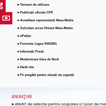
►Termeni de utilizare
►Publicații oficiale CFR
►Acreditare reprezentanți Mass-Media
►Solicitare acces filmare Mass-Media
►ePetiție
►Formular Legea 544/2001
►Informații Presă
►Modernizare Gara de Nord
►Hartă site
►Fii pregătit pentru situații de urgență
ANUNŢURI
►ANUNȚ de selecție pentru ocuparea a 1 post de memb