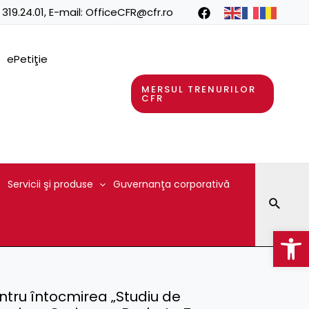
 319.24.01
, E-mail:
OfficeCFR@cfr.ro
ePetiţie
MERSUL TRENURILOR
CFR
Servicii şi produse
Guvernanţa corporativă
Searc
Op
ntru întocmirea „Studiu de