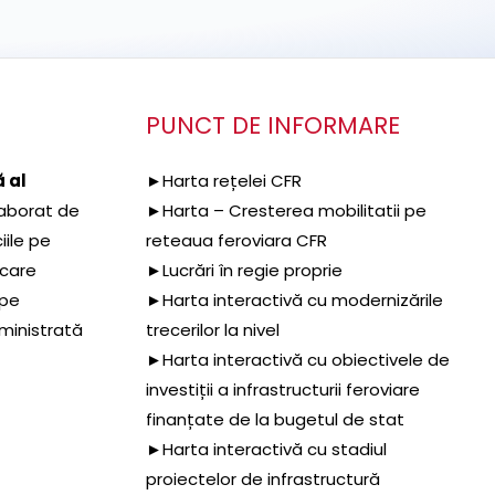
PUNCT DE INFORMARE
 al
►Harta rețelei CFR
aborat de
►Harta – Cresterea mobilitatii pe
iile pe
reteaua feroviara CFR
 care
►Lucrări în regie proprie
 pe
►Harta interactivă cu modernizările
dministrată
trecerilor la nivel
►Harta interactivă cu obiectivele de
investiții a infrastructurii feroviare
finanțate de la bugetul de stat
►Harta interactivă cu stadiul
proiectelor de infrastructură