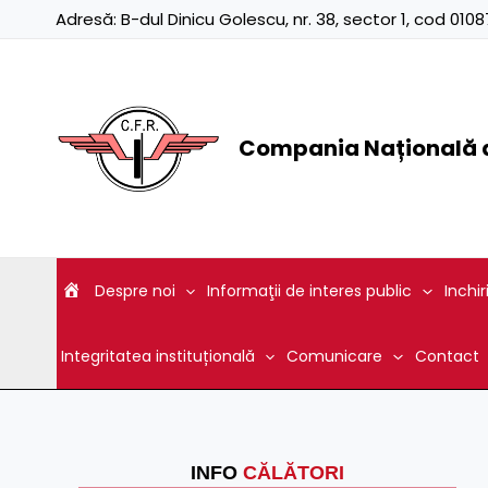
Skip
Adresă:
B-dul Dinicu Golescu, nr. 38, sector 1, cod 01
to
content
Compania Națională d
Despre noi
Informaţii de interes public
Inchir
Integritatea instituțională
Comunicare
Contact
INFO
CĂLĂTORI