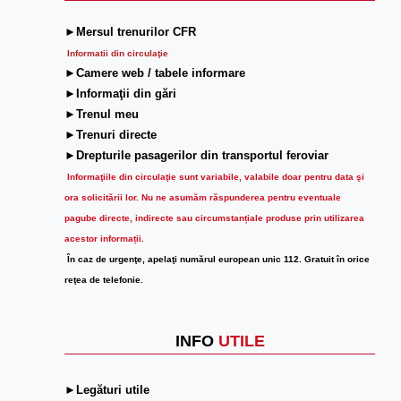
►Mersul trenurilor CFR
Informatii din circulaţie
►Camere web / tabele informare
►Informaţii din gări
►Trenul meu
►Trenuri directe
►Drepturile pasagerilor din transportul feroviar
Informaţiile din circulaţie sunt variabile, valabile doar pentru data şi
ora solicitării lor.
Nu ne asumăm răspunderea pentru eventuale
pagube directe, indirecte sau circumstanțiale produse prin utilizarea
acestor informații.
În caz de urgenţe, apelaţi numărul european unic 112. Gratuit în orice
reţea de telefonie.
INFO
UTILE
►Legături utile