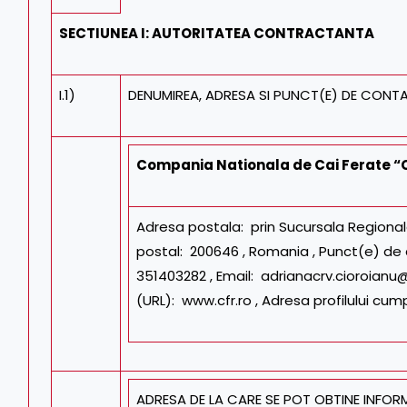
SECTIUNEA I: AUTORITATEA CONTRACTANTA
I.1)
DENUMIREA, ADRESA SI PUNCT(E) DE CONT
Compania Nationala de Cai Ferate “
Adresa postala: prin Sucursala Regionala
postal: 200646 , Romania , Punct(e) de c
351403282 , Email: adrianacrv.cioroianu@
(URL): www.cfr.ro , Adresa profilului cum
ADRESA DE LA CARE SE POT OBTINE INFORM