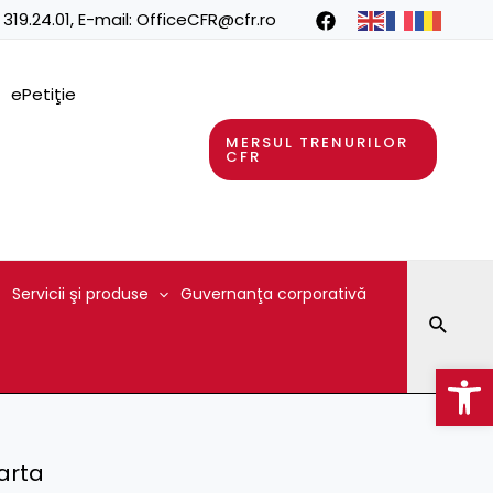
 319.24.01
, E-mail:
OfficeCFR@cfr.ro
ePetiţie
MERSUL TRENURILOR
CFR
Servicii şi produse
Guvernanţa corporativă
Searc
Op
parta