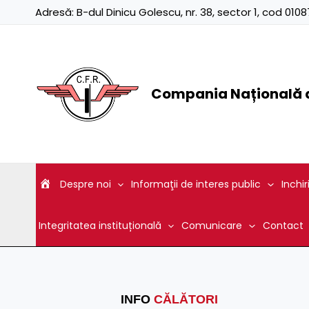
Skip
Adresă:
B-dul Dinicu Golescu, nr. 38, sector 1, cod 01
to
content
Compania Națională d
Despre noi
Informaţii de interes public
Inchir
Integritatea instituțională
Comunicare
Contact
INFO
CĂLĂTORI