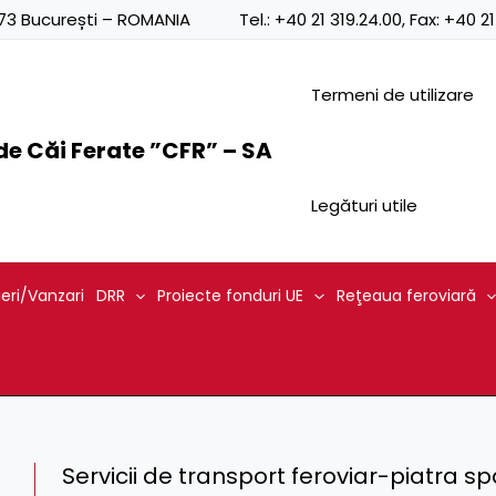
0873 București – ROMANIA
Tel.:
+40 21 319.24.00
, Fax:
+40 21
Termeni de utilizare
e Căi Ferate ”CFR” – SA
Legături utile
ieri/Vanzari
DRR
Proiecte fonduri UE
Reţeaua feroviară
Servicii de transport feroviar-piatra s