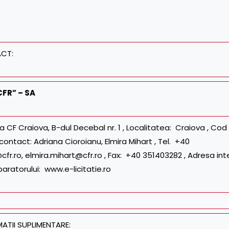
ACT:
CFR” – SA
 CF Craiova, B-dul Decebal nr. 1 , Localitatea: Craiova , Cod
ontact: Adriana Cioroianu, Elmira Mihart , Tel. +40
cfr.ro, elmira.mihart@cfr.ro , Fax: +40 351403282 , Adresa int
paratorului: www.e-licitatie.ro
ATII SUPLIMENTARE: