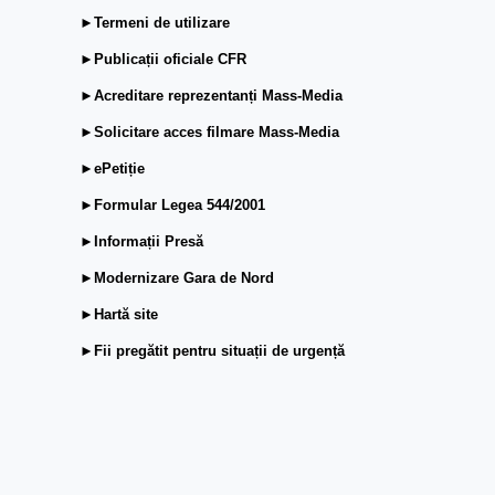
►Termeni de utilizare
►Publicații oficiale CFR
►Acreditare reprezentanți Mass-Media
►Solicitare acces filmare Mass-Media
►ePetiție
►Formular Legea 544/2001
►Informații Presă
►Modernizare Gara de Nord
►Hartă site
►Fii pregătit pentru situații de urgență