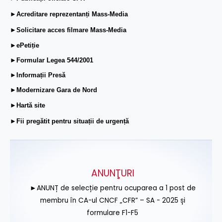
►Acreditare reprezentanți Mass-Media
►Solicitare acces filmare Mass-Media
►ePetiție
►Formular Legea 544/2001
►Informații Presă
►Modernizare Gara de Nord
►Hartă site
►Fii pregătit pentru situații de urgență
ANUNŢURI
►ANUNȚ de selecție pentru ocuparea a 1 post de
membru în CA-ul CNCF „CFR” – SA - 2025 și
formulare F1-F5