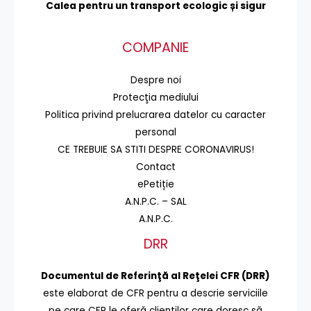
Calea pentru un transport
ecologic și sigur
COMPANIE
Despre noi
Protecţia mediului
Politica privind prelucrarea datelor cu caracter
personal
CE TREBUIE SA STITI DESPRE CORONAVIRUS!
Contact
ePetiție
A.N.P.C. – SAL
A.N.P.C.
DRR
Documentul de Referinţă al Reţelei CFR (DRR)
este elaborat de CFR pentru a descrie serviciile
pe care CFR le oferă clienţilor care doresc să