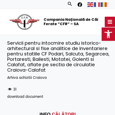
Skip
Search
to
MA
content
Compania Națională de Căi
M
Ferate ”CFR” – SA
Op
Servicii pentru intocmire studiu istorico-
arhitectural si fise analitice de inventariere
pentru statiile CF Podari, Salcuta, Segarcea,
Portaresti, Bailesti, Motatei, Golenti si
Calafat, aflate pe sectia de circulatie
Craiova-Calafat
Arhiva achizitii Craiova
31
download document
INFO
CĂLĂTORI