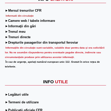
►Mersul trenurilor CFR
Informatii din circulaţie
►Camere web / tabele informare
►Informaţii din gări
►Trenul meu
►Trenuri directe
►Drepturile pasagerilor din transportul feroviar
Informaţiile din circulaţie sunt variabile, valabile doar pentru data şi ora solicitării
lor.
Nu ne asumăm răspunderea pentru eventuale pagube directe, indirecte sau
circumstanțiale produse prin utilizarea acestor informații.
În caz de urgenţe, apelaţi numărul european unic 112. Gratuit în orice reţea de
telefonie.
INFO
UTILE
►Legături utile
►Termeni de utilizare
►Publicații oficiale CFR