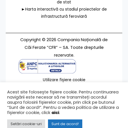
de stat
►Harta interactivă cu stadiul proiectelor de
infrastructură feroviară
Copyright © 2026 Compania Națională de
Căi Ferate ”CFR” – SA. Toate drepturile
rezervate.
Utilizare fișiere cookie
Termeni de utilizare
Acest site folosește fișiere cookie. Pentru continuarea
Contact
navigării este necesar să ne transmiteți acordul
asupra folosirii fișierelor cookie, prin click pe butonul
“Sunt de acord!”. Pentru a vedea politica de utilizare a
fișierelor cookie, click
aici
.
Ultima modificare a paginii 21/08/2018
Setări cookie-uri
Sunt de acord!