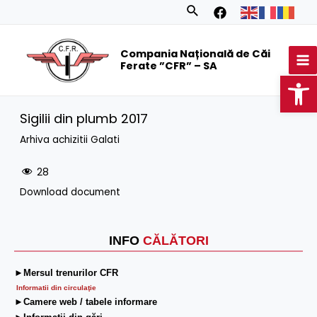
Skip
Search
to
MA
content
Compania Națională de Căi
M
Ferate ”CFR” – SA
Op
Sigilii din plumb 2017
Arhiva achizitii Galati
28
Download document
INFO
CĂLĂTORI
►Mersul trenurilor CFR
Informatii din circulaţie
►Camere web / tabele informare