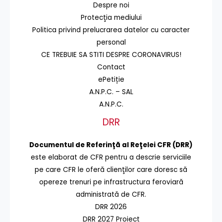
Despre noi
Protecţia mediului
Politica privind prelucrarea datelor cu caracter
personal
CE TREBUIE SA STITI DESPRE CORONAVIRUS!
Contact
ePetiție
A.N.P.C. – SAL
A.N.P.C.
DRR
Documentul de Referinţă al Reţelei CFR (DRR)
este elaborat de CFR pentru a descrie serviciile
pe care CFR le oferă clienţilor care doresc să
opereze trenuri pe infrastructura feroviară
administrată de CFR.
DRR 2026
DRR 2027 Proiect