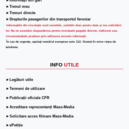
►Informaţii din gări
►Trenul meu
►Trenuri directe
►Drepturile pasagerilor din transportul feroviar
Informaţiile din circulaţie sunt variabile, valabile doar pentru data şi ora solicitării
lor.
Nu ne asumăm răspunderea pentru eventuale pagube directe, indirecte sau
circumstanțiale produse prin utilizarea acestor informații.
În caz de urgenţe, apelaţi numărul european unic 112. Gratuit în orice reţea de
telefonie.
INFO
UTILE
►Legături utile
►Termeni de utilizare
►Publicații oficiale CFR
►Acreditare reprezentanți Mass-Media
►Solicitare acces filmare Mass-Media
►ePetiție