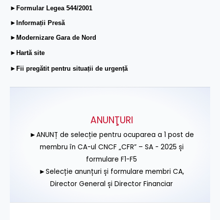
►Formular Legea 544/2001
►Informații Presă
►Modernizare Gara de Nord
►Hartă site
►Fii pregătit pentru situații de urgență
ANUNŢURI
►ANUNȚ de selecție pentru ocuparea a 1 post de
membru în CA-ul CNCF „CFR” – SA - 2025 și
formulare F1-F5
►Selecție anunțuri și formulare membri CA,
Director General și Director Financiar